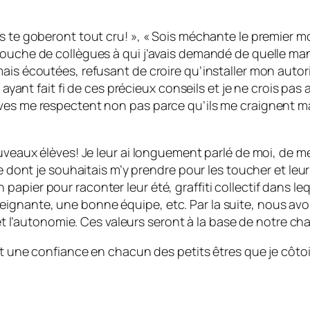
s te goberont tout cru! », « Sois méchante le premier mo
bouche de collègues à qui j’avais demandé de quelle man
mais écoutées, refusant de croire qu’installer mon autor
n ayant fait fi de ces précieux conseils et je ne crois pa
ves me respectent non pas parce qu’ils me craignent mai
ouveaux élèves! Je leur ai longuement parlé de moi, de m
re dont je souhaitais m’y prendre pour les toucher et leur
pier pour raconter leur été, graffiti collectif dans leq
gnante, une bonne équipe, etc. Par la suite, nous avons
 et l’autonomie. Ces valeurs seront à la base de notre ch
 et une confiance en chacun des petits êtres que je côt