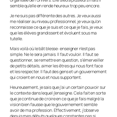
semble qu’elle en rende heureux trop peu encore.
Je ne suis pas différente des autres. Je veux aussi
me réaliser au niveau professionnel, je veux qu’on
reconnaisse ce que je suis et ce que je fais, je veux
que les élèves grandissent et évoluent sous ma
tutelle.
Mais voilà où le bât blesse: enseigner n’est pas
simple. Ne le sera jamais. Il faut vouloir. Il faut se
questionner, se remettre en question, s’émerveiller
de petits détails, aimer les êtres qui nous font face
et les respecter. Il faut des gens et un gouvernement
qui croient en nous et nous supportent.
Heureusement, je sais que j’ai un certain pouvoir sur
le contexte dans lequel j’enseigne. Cela fait en sorte
que je continue de croire en ce que je fais malgré la
vision bien fausse que le gouvernement semble
avoir de ma profession. Effectivement, j’observe
depuis mes débuts quelques constantes pas si