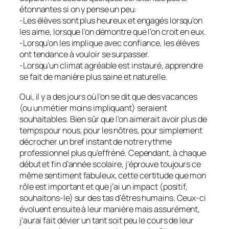
étonnantes si on y pense un peu:
-Les élèves sont plus heureux et engagés lorsqu’on
les aime, lorsque l’on démontre que l’on croit en eux.
-Lorsqu’on les implique avec confiance, les élèves
ont tendance à vouloir se surpasser.
-Lorsqu’un climat agréable est instauré, apprendre
se fait de manière plus saine et naturelle.
Oui, il y a des jours où l’on se dit que des vacances
(ou un métier moins impliquant) seraient
souhaitables. Bien sûr que l’on aimerait avoir plus de
temps pour nous, pour les nôtres, pour simplement
décrocher un bref instant de notre rythme
professionnel plus qu’effréné. Cependant, à chaque
début et fin d’année scolaire, j’éprouve toujours ce
même sentiment fabuleux, cette certitude que mon
rôle est important et que j’ai un impact (positif,
souhaitons-le) sur des tas d’êtres humains. Ceux-ci
évoluent ensuite à leur manière mais assurément,
j’aurai fait dévier un tant soit peu le cours de leur