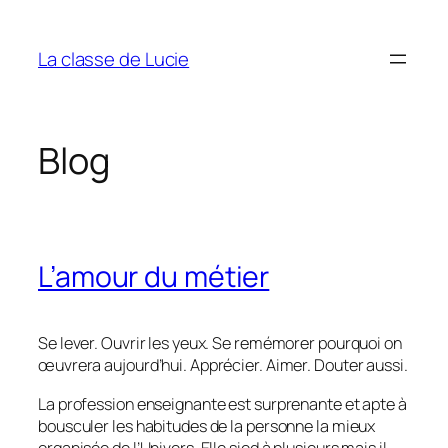
Aller
au
La classe de Lucie
contenu
Blog
L’amour du métier
Se lever. Ouvrir les yeux. Se remémorer pourquoi on
œuvrera aujourd’hui. Apprécier. Aimer. Douter aussi.
La profession enseignante est surprenante et apte à
bousculer les habitudes de la personne la mieux
organisée de l’Univers. Elle sied à plusieurs mais il