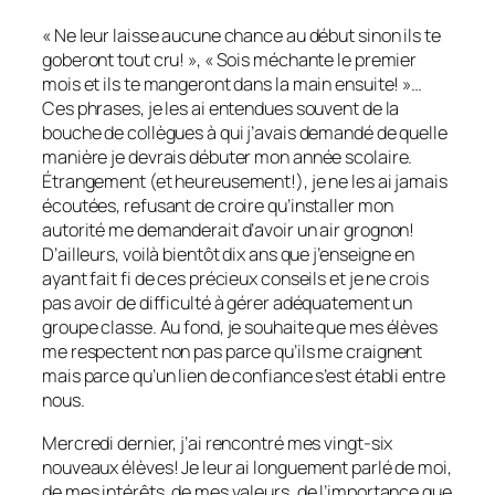
« Ne leur laisse aucune chance au début sinon ils te
goberont tout cru! », « Sois méchante le premier
mois et ils te mangeront dans la main ensuite! »…
Ces phrases, je les ai entendues souvent de la
bouche de collègues à qui j’avais demandé de quelle
manière je devrais débuter mon année scolaire.
Étrangement (et heureusement!), je ne les ai jamais
écoutées, refusant de croire qu’installer mon
autorité me demanderait d’avoir un air grognon!
D’ailleurs, voilà bientôt dix ans que j’enseigne en
ayant fait fi de ces précieux conseils et je ne crois
pas avoir de difficulté à gérer adéquatement un
groupe classe. Au fond, je souhaite que mes élèves
me respectent non pas parce qu’ils me craignent
mais parce qu’un lien de confiance s’est établi entre
nous.
Mercredi dernier, j’ai rencontré mes vingt-six
nouveaux élèves! Je leur ai longuement parlé de moi,
de mes intérêts, de mes valeurs, de l’importance que