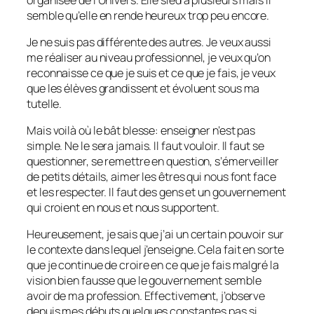
semble qu’elle en rende heureux trop peu encore.
Je ne suis pas différente des autres. Je veux aussi
me réaliser au niveau professionnel, je veux qu’on
reconnaisse ce que je suis et ce que je fais, je veux
que les élèves grandissent et évoluent sous ma
tutelle.
Mais voilà où le bât blesse: enseigner n’est pas
simple. Ne le sera jamais. Il faut vouloir. Il faut se
questionner, se remettre en question, s’émerveiller
de petits détails, aimer les êtres qui nous font face
et les respecter. Il faut des gens et un gouvernement
qui croient en nous et nous supportent.
Heureusement, je sais que j’ai un certain pouvoir sur
le contexte dans lequel j’enseigne. Cela fait en sorte
que je continue de croire en ce que je fais malgré la
vision bien fausse que le gouvernement semble
avoir de ma profession. Effectivement, j’observe
depuis mes débuts quelques constantes pas si