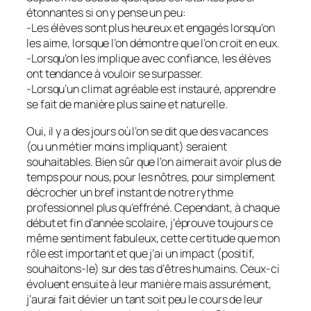
étonnantes si on y pense un peu:
-Les élèves sont plus heureux et engagés lorsqu’on
les aime, lorsque l’on démontre que l’on croit en eux.
-Lorsqu’on les implique avec confiance, les élèves
ont tendance à vouloir se surpasser.
-Lorsqu’un climat agréable est instauré, apprendre
se fait de manière plus saine et naturelle.
Oui, il y a des jours où l’on se dit que des vacances
(ou un métier moins impliquant) seraient
souhaitables. Bien sûr que l’on aimerait avoir plus de
temps pour nous, pour les nôtres, pour simplement
décrocher un bref instant de notre rythme
professionnel plus qu’effréné. Cependant, à chaque
début et fin d’année scolaire, j’éprouve toujours ce
même sentiment fabuleux, cette certitude que mon
rôle est important et que j’ai un impact (positif,
souhaitons-le) sur des tas d’êtres humains. Ceux-ci
évoluent ensuite à leur manière mais assurément,
j’aurai fait dévier un tant soit peu le cours de leur