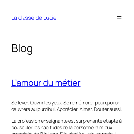
Aller
au
La classe de Lucie
contenu
Blog
L’amour du métier
Se lever. Ouvrir les yeux. Se remémorer pourquoi on
œuvrera aujourd’hui. Apprécier. Aimer. Douter aussi.
La profession enseignante est surprenante et apte à
bousculer les habitudes de la personne la mieux
organisée de l’Univers. Elle sied à plusieurs mais il