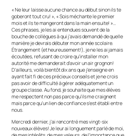
« Ne leur laisse aucune chance au début sinon ils te
goberont tout cru! », « Sois méchante le premier
mois et ils te mangeront dans la main ensuite! »…
Ces phrases, je les ai entendues souvent de la
bouche de collègues à qui j’avais demandé de quelle
manière je devrais débuter mon année scolaire.
Étrangement (et heureusement!), je ne les ai jamais
écoutées, refusant de croire qu’installer mon
autorité me demanderait d’avoir un air grognon!
D’ailleurs, voilà bientôt dix ans que j’enseigne en
ayant fait fi de ces précieux conseils et je ne crois
pas avoir de difficulté à gérer adéquatement un
groupe classe. Au fond, je souhaite que mes élèves
me respectent non pas parce qu’ils me craignent
mais parce qu’un lien de confiance s’est établi entre
nous.
Mercredi dernier, j’ai rencontré mes vingt-six
nouveaux élèves! Je leur ai longuement parlé de moi,
de mes intérêts, de mes valeurs, de l’importance que