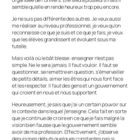
semble qu’elle en rende heureux trop peu encore.
Je ne suis pas différente des autres. Je veux aussi
me réaliser au niveau professionnel, je veux qu’on
reconnaisse ce que je suis et ce que je fais, je veux
que les élèves grandissent et évoluent sous ma
tutelle.
Mais voilà où le bât blesse: enseigner n’est pas
simple. Ne le sera jamais. Il faut vouloir. Il faut se
questionner, se remettre en question, s’émerveiller
de petits détails, aimer les êtres qui nous font face
et les respecter. Il faut des gens et un gouvernement
qui croient en nous et nous supportent.
Heureusement, je sais que j’ai un certain pouvoir sur
le contexte dans lequel j’enseigne. Cela fait en sorte
que je continue de croire en ce que je fais malgré la
vision bien fausse que le gouvernement semble
avoir de ma profession. Effectivement, j’observe
depuis mes débuts quelques constantes pas si