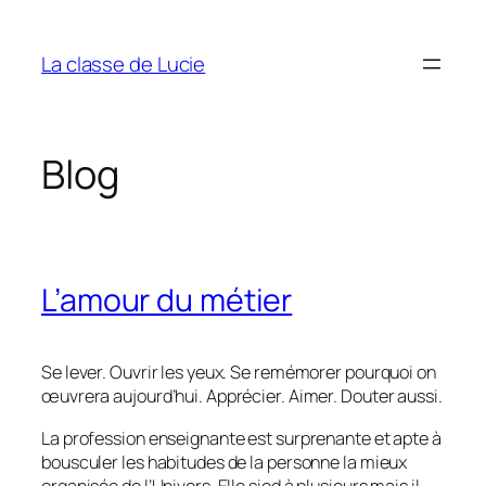
Aller
au
La classe de Lucie
contenu
Blog
L’amour du métier
Se lever. Ouvrir les yeux. Se remémorer pourquoi on
œuvrera aujourd’hui. Apprécier. Aimer. Douter aussi.
La profession enseignante est surprenante et apte à
bousculer les habitudes de la personne la mieux
organisée de l’Univers. Elle sied à plusieurs mais il