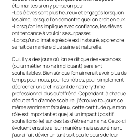
étonnantes si on y pense un peu:
-Les élèves sont plus heureux et engagés lorsqu’on
les aime, lorsque l’on démontre que l’on croit en eux.
-Lorsqu’on les implique avec confiance, les élèves
ont tendance à vouloir se surpasser.
-Lorsqu’un climat agréable est instauré, apprendre
se fait de manière plus saine et naturelle.
Oui, il y a des jours où l’on se dit que des vacances
(ou un métier moins impliquant) seraient
souhaitables. Bien sûr que l’on aimerait avoir plus de
temps pour nous, pour les nôtres, pour simplement
décrocher un bref instant de notre rythme
professionnel plus qu’effréné. Cependant, à chaque
début et fin d’année scolaire, j’éprouve toujours ce
même sentiment fabuleux, cette certitude que mon
rôle est important et que j’ai un impact (positif,
souhaitons-le) sur des tas d’êtres humains. Ceux-ci
évoluent ensuite à leur manière mais assurément,
j’aurai fait dévier un tant soit peu le cours de leur