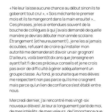
« Ne leur laisse aucune chance au début sinon ils te
goberont tout cru! », « Sois méchante le premier
mois et ils te mangeront dans la main ensuite! »…
Ces phrases, je les ai entendues souvent de la
bouche de collègues à qui j’avais demandé de quelle
manière je devrais débuter mon année scolaire.
Étrangement (et heureusement!), je ne les ai jamais
écoutées, refusant de croire qu’installer mon
autorité me demanderait d’avoir un air grognon!
D’ailleurs, voilà bientôt dix ans que j’enseigne en
ayant fait fi de ces précieux conseils et je ne crois
pas avoir de difficulté à gérer adéquatement un
groupe classe. Au fond, je souhaite que mes élèves
me respectent non pas parce qu’ils me craignent
mais parce qu’un lien de confiance s’est établi entre
nous.
Mercredi dernier, j’ai rencontré mes vingt-six
nouveaux élèves! Je leur ai longuement parlé de moi,
de mes intérêts, de mes valeurs, de l’importance que