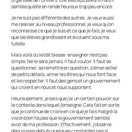
semble qu’elle en rende heureux trop peu encore.
Je ne suis pas différente des autres. Je veux aussi
me réaliser au niveau professionnel, je veux qu’on
reconnaisse ce que je suis et ce que je fais, je veux
que les élèves grandissent et évoluent sous ma
tutelle.
Mais voilà où le bât blesse: enseigner n’est pas
simple. Ne le sera jamais. Il faut vouloir. Il faut se
questionner, se remettre en question, s’émerveiller
de petits détails, aimer les êtres qui nous font face
et les respecter. Il faut des gens et un gouvernement
qui croient en nous et nous supportent.
Heureusement, je sais que j’ai un certain pouvoir sur
le contexte dans lequel j’enseigne. Cela fait en sorte
que je continue de croire en ce que je fais malgré la
vision bien fausse que le gouvernement semble
avoir de ma profession. Effectivement, j’observe
depuis mes débuts quelques constantes pas si