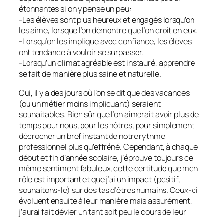
étonnantes si on y pense un peu:
-Les élèves sont plus heureux et engagés lorsqu’on
les aime, lorsque l’on démontre que l’on croit en eux.
-Lorsqu’on les implique avec confiance, les élèves
ont tendance à vouloir se surpasser.
-Lorsqu’un climat agréable est instauré, apprendre
se fait de manière plus saine et naturelle.
Oui, il y a des jours où l’on se dit que des vacances
(ou un métier moins impliquant) seraient
souhaitables. Bien sûr que l’on aimerait avoir plus de
temps pour nous, pour les nôtres, pour simplement
décrocher un bref instant de notre rythme
professionnel plus qu’effréné. Cependant, à chaque
début et fin d’année scolaire, j’éprouve toujours ce
même sentiment fabuleux, cette certitude que mon
rôle est important et que j’ai un impact (positif,
souhaitons-le) sur des tas d’êtres humains. Ceux-ci
évoluent ensuite à leur manière mais assurément,
j’aurai fait dévier un tant soit peu le cours de leur