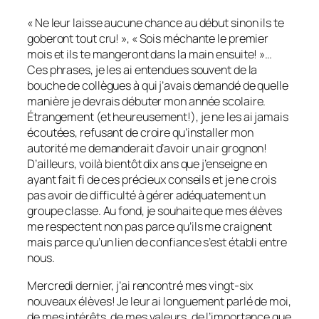
« Ne leur laisse aucune chance au début sinon ils te
goberont tout cru! », « Sois méchante le premier
mois et ils te mangeront dans la main ensuite! »…
Ces phrases, je les ai entendues souvent de la
bouche de collègues à qui j’avais demandé de quelle
manière je devrais débuter mon année scolaire.
Étrangement (et heureusement!), je ne les ai jamais
écoutées, refusant de croire qu’installer mon
autorité me demanderait d’avoir un air grognon!
D’ailleurs, voilà bientôt dix ans que j’enseigne en
ayant fait fi de ces précieux conseils et je ne crois
pas avoir de difficulté à gérer adéquatement un
groupe classe. Au fond, je souhaite que mes élèves
me respectent non pas parce qu’ils me craignent
mais parce qu’un lien de confiance s’est établi entre
nous.
Mercredi dernier, j’ai rencontré mes vingt-six
nouveaux élèves! Je leur ai longuement parlé de moi,
de mes intérêts, de mes valeurs, de l’importance que