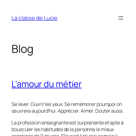
Aller
au
La classe de Lucie
contenu
Blog
L’amour du métier
Se lever. Ouvrir les yeux. Se remémorer pourquoi on
œuvrera aujourd’hui. Apprécier. Aimer. Douter aussi.
La profession enseignante est surprenante et apte à
bousculer les habitudes de la personne la mieux
organisée de l’Univers. Elle sied à plusieurs mais il