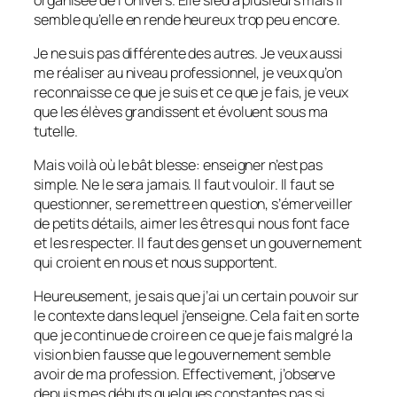
semble qu’elle en rende heureux trop peu encore.
Je ne suis pas différente des autres. Je veux aussi
me réaliser au niveau professionnel, je veux qu’on
reconnaisse ce que je suis et ce que je fais, je veux
que les élèves grandissent et évoluent sous ma
tutelle.
Mais voilà où le bât blesse: enseigner n’est pas
simple. Ne le sera jamais. Il faut vouloir. Il faut se
questionner, se remettre en question, s’émerveiller
de petits détails, aimer les êtres qui nous font face
et les respecter. Il faut des gens et un gouvernement
qui croient en nous et nous supportent.
Heureusement, je sais que j’ai un certain pouvoir sur
le contexte dans lequel j’enseigne. Cela fait en sorte
que je continue de croire en ce que je fais malgré la
vision bien fausse que le gouvernement semble
avoir de ma profession. Effectivement, j’observe
depuis mes débuts quelques constantes pas si