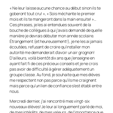
« Ne leur laisse aucune chance au début sinon ils te
goberont tout cru! », « Sois méchante le premier
mois et ils te mangeront dans la main ensuite! »…
Ces phrases, je les ai entendues souvent de la
bouche de collègues à qui j’avais demandé de quelle
manière je devrais débuter mon année scolaire.
Étrangement (et heureusement!), je ne les ai jamais
écoutées, refusant de croire qu’installer mon
autorité me demanderait d’avoir un air grognon!
D’ailleurs, voilà bientôt dix ans que j’enseigne en
ayant fait fi de ces précieux conseils et je ne crois
pas avoir de difficulté à gérer adéquatement un
groupe classe. Au fond, je souhaite que mes élèves
me respectent non pas parce qu’ils me craignent
mais parce qu’un lien de confiance s’est établi entre
nous.
Mercredi dernier, j’ai rencontré mes vingt-six
nouveaux élèves! Je leur ai longuement parlé de moi,
de mes intérêts, de mes valeurs, de l’importance que