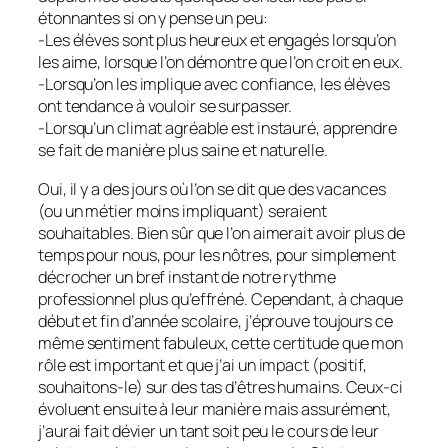
étonnantes si on y pense un peu:
-Les élèves sont plus heureux et engagés lorsqu’on
les aime, lorsque l’on démontre que l’on croit en eux.
-Lorsqu’on les implique avec confiance, les élèves
ont tendance à vouloir se surpasser.
-Lorsqu’un climat agréable est instauré, apprendre
se fait de manière plus saine et naturelle.
Oui, il y a des jours où l’on se dit que des vacances
(ou un métier moins impliquant) seraient
souhaitables. Bien sûr que l’on aimerait avoir plus de
temps pour nous, pour les nôtres, pour simplement
décrocher un bref instant de notre rythme
professionnel plus qu’effréné. Cependant, à chaque
début et fin d’année scolaire, j’éprouve toujours ce
même sentiment fabuleux, cette certitude que mon
rôle est important et que j’ai un impact (positif,
souhaitons-le) sur des tas d’êtres humains. Ceux-ci
évoluent ensuite à leur manière mais assurément,
j’aurai fait dévier un tant soit peu le cours de leur