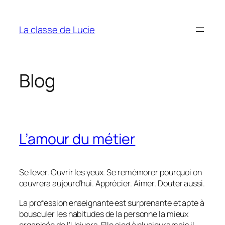
Aller
au
La classe de Lucie
contenu
Blog
L’amour du métier
Se lever. Ouvrir les yeux. Se remémorer pourquoi on
œuvrera aujourd’hui. Apprécier. Aimer. Douter aussi.
La profession enseignante est surprenante et apte à
bousculer les habitudes de la personne la mieux
organisée de l’Univers. Elle sied à plusieurs mais il