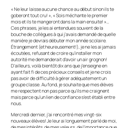
« Ne leur laisse aucune chance au début sinon ils te
goberont tout cru! », « Sois méchante le premier
mois et ils te mangeront dans la main ensuite! »…
Ces phrases, je les ai entendues souvent de la
bouche de collègues à qui j’avais demandé de quelle
manière je devrais débuter mon année scolaire.
Étrangement (et heureusement!), je ne les ai jamais
écoutées, refusant de croire qu’installer mon
autorité me demanderait d’avoir un air grognon!
D’ailleurs, voilà bientôt dix ans que j’enseigne en
ayant fait fi de ces précieux conseils et je ne crois
pas avoir de difficulté à gérer adéquatement un
groupe classe. Au fond, je souhaite que mes élèves
me respectent non pas parce qu’ils me craignent
mais parce qu’un lien de confiance s’est établi entre
nous.
Mercredi dernier, j’ai rencontré mes vingt-six
nouveaux élèves! Je leur ai longuement parlé de moi,
de mes intérêts, de mes valeurs, de l’importance que