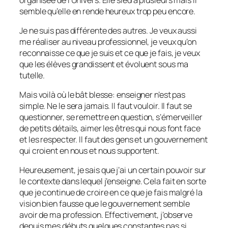
semble qu’elle en rende heureux trop peu encore.
Je ne suis pas différente des autres. Je veux aussi
me réaliser au niveau professionnel, je veux qu’on
reconnaisse ce que je suis et ce que je fais, je veux
que les élèves grandissent et évoluent sous ma
tutelle.
Mais voilà où le bât blesse: enseigner n’est pas
simple. Ne le sera jamais. Il faut vouloir. Il faut se
questionner, se remettre en question, s’émerveiller
de petits détails, aimer les êtres qui nous font face
et les respecter. Il faut des gens et un gouvernement
qui croient en nous et nous supportent.
Heureusement, je sais que j’ai un certain pouvoir sur
le contexte dans lequel j’enseigne. Cela fait en sorte
que je continue de croire en ce que je fais malgré la
vision bien fausse que le gouvernement semble
avoir de ma profession. Effectivement, j’observe
depuis mes débuts quelques constantes pas si