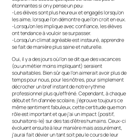
étonnantes si on y pense un peu:
-Les élèves sont plus heureux et engagés lorsqu’on
les aime, lorsque l’on démontre que l’on croit en eux.
-Lorsqu’on les implique avec confiance, les élèves
ont tendance à vouloir se surpasser.
-Lorsqu’un climat agréable est instauré, apprendre
se fait de manière plus saine et naturelle.
Oui, il y a des jours où l’on se dit que des vacances
(ou un métier moins impliquant) seraient
souhaitables. Bien sûr que l’on aimerait avoir plus de
temps pour nous, pour les nôtres, pour simplement
décrocher un bref instant de notre rythme
professionnel plus qu’effréné. Cependant, à chaque
début et fin d’année scolaire, j’éprouve toujours ce
même sentiment fabuleux, cette certitude que mon
rôle est important et que j’ai un impact (positif,
souhaitons-le) sur des tas d’êtres humains. Ceux-ci
évoluent ensuite à leur manière mais assurément,
j’aurai fait dévier un tant soit peu le cours de leur