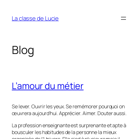
Aller
au
La classe de Lucie
contenu
Blog
L’amour du métier
Se lever. Ouvrir les yeux. Se remémorer pourquoi on
œuvrera aujourd’hui. Apprécier. Aimer. Douter aussi.
La profession enseignante est surprenante et apte à
bousculer les habitudes de la personne la mieux
organisée de l’Univers. Elle sied à plusieurs mais il