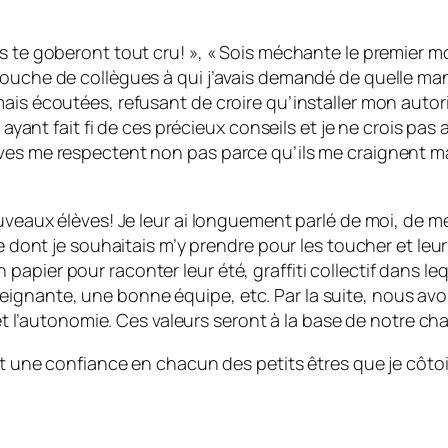
s te goberont tout cru! », « Sois méchante le premier mo
bouche de collègues à qui j’avais demandé de quelle man
mais écoutées, refusant de croire qu’installer mon autor
n ayant fait fi de ces précieux conseils et je ne crois pa
ves me respectent non pas parce qu’ils me craignent mai
ouveaux élèves! Je leur ai longuement parlé de moi, de m
re dont je souhaitais m’y prendre pour les toucher et leur
pier pour raconter leur été, graffiti collectif dans leq
gnante, une bonne équipe, etc. Par la suite, nous avons
 et l’autonomie. Ces valeurs seront à la base de notre ch
 et une confiance en chacun des petits êtres que je côt