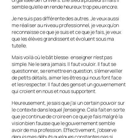
semble qu’elle en rende heureux trop peu encore.
Je ne suis pas différente des autres. Je veux aussi
me réaliser au niveau professionnel, je veux qu’on
reconnaisse ce que je suis et ce que je fais, je veux
que les élèves grandissent et évoluent sous ma
tutelle.
Mais voilà où le bât blesse: enseigner n’est pas
simple. Ne le sera jamais. Il faut vouloir. Il faut se
questionner, se remettre en question, s’émerveiller
de petits détails, aimer les êtres qui nous font face
et les respecter. Il faut des gens et un gouvernement
qui croient en nous et nous supportent.
Heureusement, je sais que j’ai un certain pouvoir sur
le contexte dans lequel j’enseigne. Cela fait en sorte
que je continue de croire en ce que je fais malgré la
vision bien fausse que le gouvernement semble
avoir de ma profession. Effectivement, j’observe
depuis mes débuts quelques constantes pas si