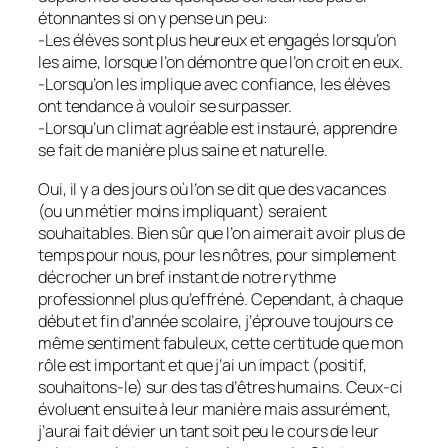
étonnantes si on y pense un peu:
-Les élèves sont plus heureux et engagés lorsqu’on
les aime, lorsque l’on démontre que l’on croit en eux.
-Lorsqu’on les implique avec confiance, les élèves
ont tendance à vouloir se surpasser.
-Lorsqu’un climat agréable est instauré, apprendre
se fait de manière plus saine et naturelle.
Oui, il y a des jours où l’on se dit que des vacances
(ou un métier moins impliquant) seraient
souhaitables. Bien sûr que l’on aimerait avoir plus de
temps pour nous, pour les nôtres, pour simplement
décrocher un bref instant de notre rythme
professionnel plus qu’effréné. Cependant, à chaque
début et fin d’année scolaire, j’éprouve toujours ce
même sentiment fabuleux, cette certitude que mon
rôle est important et que j’ai un impact (positif,
souhaitons-le) sur des tas d’êtres humains. Ceux-ci
évoluent ensuite à leur manière mais assurément,
j’aurai fait dévier un tant soit peu le cours de leur