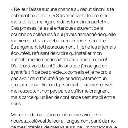
« Ne leur laisse aucune chance au début sinon ils te
goberont tout cru! », « Sois méchante le premier
mois et ils te mangeront dans la main ensuite! »…
Ces phrases, je les ai entendues souvent de la
bouche de collègues à qui j’avais demandé de quelle
manière je devrais débuter mon année scolaire.
Étrangement (et heureusement!), je ne les ai jamais
écoutées, refusant de croire qu’installer mon
autorité me demanderait d’avoir un air grognon!
D’ailleurs, voilà bientôt dix ans que j’enseigne en
ayant fait fi de ces précieux conseils et je ne crois
pas avoir de difficulté à gérer adéquatement un
groupe classe. Au fond, je souhaite que mes élèves
me respectent non pas parce qu’ils me craignent
mais parce qu’un lien de confiance s’est établi entre
nous.
Mercredi dernier, j’ai rencontré mes vingt-six
nouveaux élèves! Je leur ai longuement parlé de moi,
de mes intérêts, de mes valeurs, de l’importance que