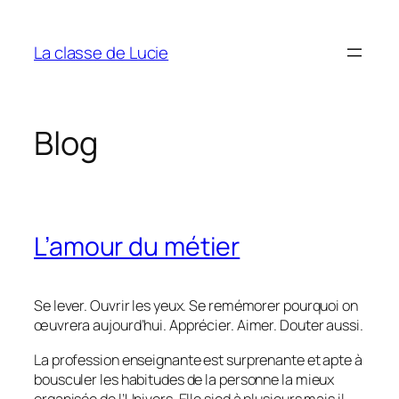
Aller
au
La classe de Lucie
contenu
Blog
L’amour du métier
Se lever. Ouvrir les yeux. Se remémorer pourquoi on
œuvrera aujourd’hui. Apprécier. Aimer. Douter aussi.
La profession enseignante est surprenante et apte à
bousculer les habitudes de la personne la mieux
organisée de l’Univers. Elle sied à plusieurs mais il