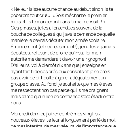
« Ne leur laisse aucune chance au début sinon ils te
goberont tout cru! », « Sois méchante le premier
mois et ils te mangeront dans la main ensuite! »…
Ces phrases, je les ai entendues souvent de la
bouche de collègues à qui j’avais demandé de quelle
manière je devrais débuter mon année scolaire.
Étrangement (et heureusement!), je ne les ai jamais
écoutées, refusant de croire qu’installer mon
autorité me demanderait d’avoir un air grognon!
D’ailleurs, voilà bientôt dix ans que j’enseigne en
ayant fait fi de ces précieux conseils et je ne crois
pas avoir de difficulté à gérer adéquatement un
groupe classe. Au fond, je souhaite que mes élèves
me respectent non pas parce qu’ils me craignent
mais parce qu’un lien de confiance s’est établi entre
nous.
Mercredi dernier, j’ai rencontré mes vingt-six
nouveaux élèves! Je leur ai longuement parlé de moi,
de mes intérêts, de mes valeurs, de l’importance que