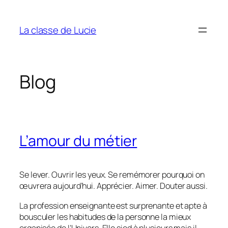
Aller
au
La classe de Lucie
contenu
Blog
L’amour du métier
Se lever. Ouvrir les yeux. Se remémorer pourquoi on
œuvrera aujourd’hui. Apprécier. Aimer. Douter aussi.
La profession enseignante est surprenante et apte à
bousculer les habitudes de la personne la mieux
organisée de l’Univers. Elle sied à plusieurs mais il