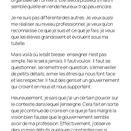
semble qu’elle en rende heureux trop peu encore.
Je ne suis pas différente des autres. Je veux aussi
me réaliser au niveau professionnel, je veux qu’on
reconnaisse ce que je suis et ce que je fais, je veux
que les élèves grandissent et évoluent sous ma
tutelle.
Mais voilà où le bât blesse: enseigner n’est pas
simple. Ne le sera jamais. Il faut vouloir. Il faut se
questionner, se remettre en question, s’émerveiller
de petits détails, aimer les êtres qui nous font face
et les respecter. Il faut des gens et un gouvernement
qui croient en nous et nous supportent.
Heureusement, je sais que j’ai un certain pouvoir sur
le contexte dans lequel j’enseigne. Cela fait en sorte
que je continue de croire en ce que je fais malgré la
vision bien fausse que le gouvernement semble
avoir de ma profession. Effectivement, j’observe
depuis mes débuts quelques constantes pas si