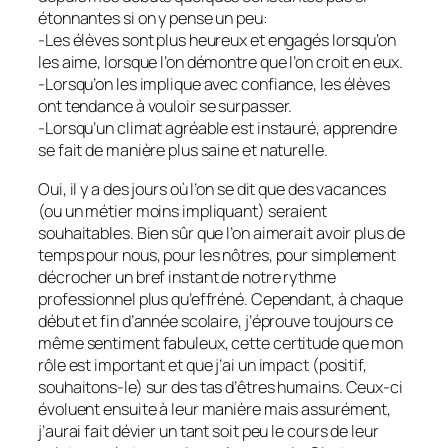
étonnantes si on y pense un peu:
-Les élèves sont plus heureux et engagés lorsqu’on
les aime, lorsque l’on démontre que l’on croit en eux.
-Lorsqu’on les implique avec confiance, les élèves
ont tendance à vouloir se surpasser.
-Lorsqu’un climat agréable est instauré, apprendre
se fait de manière plus saine et naturelle.
Oui, il y a des jours où l’on se dit que des vacances
(ou un métier moins impliquant) seraient
souhaitables. Bien sûr que l’on aimerait avoir plus de
temps pour nous, pour les nôtres, pour simplement
décrocher un bref instant de notre rythme
professionnel plus qu’effréné. Cependant, à chaque
début et fin d’année scolaire, j’éprouve toujours ce
même sentiment fabuleux, cette certitude que mon
rôle est important et que j’ai un impact (positif,
souhaitons-le) sur des tas d’êtres humains. Ceux-ci
évoluent ensuite à leur manière mais assurément,
j’aurai fait dévier un tant soit peu le cours de leur