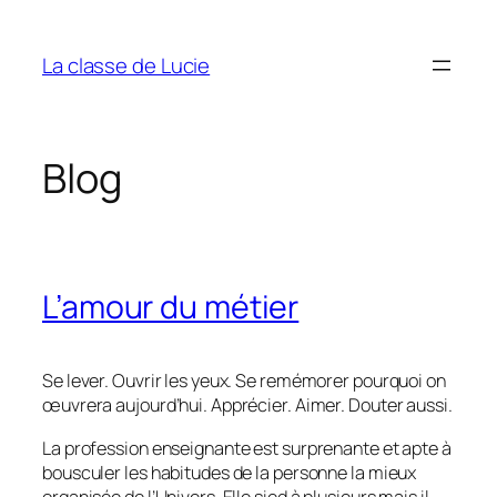
Aller
au
La classe de Lucie
contenu
Blog
L’amour du métier
Se lever. Ouvrir les yeux. Se remémorer pourquoi on
œuvrera aujourd’hui. Apprécier. Aimer. Douter aussi.
La profession enseignante est surprenante et apte à
bousculer les habitudes de la personne la mieux
organisée de l’Univers. Elle sied à plusieurs mais il