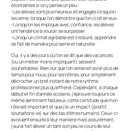
étonnantes si on y pense un peu:
-Les élèves sont plus heureux et engagés lorsqu’on
les aime, lorsque l’on démontre que l’on croit en eux.
-Lorsqu’on les implique avec confiance, les élèves
ont tendance à vouloir se surpasser.
-Lorsqu’un climat agréable est instauré, apprendre
se fait de manière plus saine et naturelle.
Oui, il y a des jours où l’on se dit que des vacances
(ou un métier moins impliquant) seraient
souhaitables. Bien sûr que l’on aimerait avoir plus de
temps pour nous, pour les nôtres, pour simplement
décrocher un bref instant de notre rythme
professionnel plus qu’effréné. Cependant, à chaque
début et fin d’année scolaire, j’éprouve toujours ce
même sentiment fabuleux, cette certitude que mon
rôle est important et que j’ai un impact (positif,
souhaitons-le) sur des tas d’êtres humains. Ceux-ci
évoluent ensuite à leur manière mais assurément,
j’aurai fait dévier un tant soit peu le cours de leur