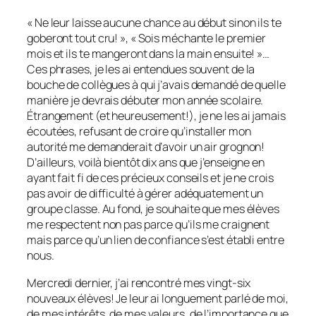
« Ne leur laisse aucune chance au début sinon ils te
goberont tout cru! », « Sois méchante le premier
mois et ils te mangeront dans la main ensuite! »…
Ces phrases, je les ai entendues souvent de la
bouche de collègues à qui j’avais demandé de quelle
manière je devrais débuter mon année scolaire.
Étrangement (et heureusement!), je ne les ai jamais
écoutées, refusant de croire qu’installer mon
autorité me demanderait d’avoir un air grognon!
D’ailleurs, voilà bientôt dix ans que j’enseigne en
ayant fait fi de ces précieux conseils et je ne crois
pas avoir de difficulté à gérer adéquatement un
groupe classe. Au fond, je souhaite que mes élèves
me respectent non pas parce qu’ils me craignent
mais parce qu’un lien de confiance s’est établi entre
nous.
Mercredi dernier, j’ai rencontré mes vingt-six
nouveaux élèves! Je leur ai longuement parlé de moi,
de mes intérêts, de mes valeurs, de l’importance que