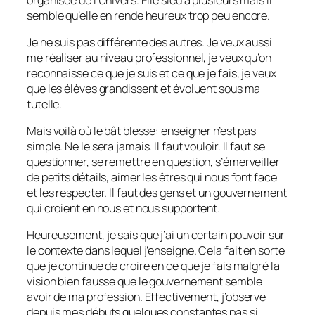
semble qu’elle en rende heureux trop peu encore.
Je ne suis pas différente des autres. Je veux aussi
me réaliser au niveau professionnel, je veux qu’on
reconnaisse ce que je suis et ce que je fais, je veux
que les élèves grandissent et évoluent sous ma
tutelle.
Mais voilà où le bât blesse: enseigner n’est pas
simple. Ne le sera jamais. Il faut vouloir. Il faut se
questionner, se remettre en question, s’émerveiller
de petits détails, aimer les êtres qui nous font face
et les respecter. Il faut des gens et un gouvernement
qui croient en nous et nous supportent.
Heureusement, je sais que j’ai un certain pouvoir sur
le contexte dans lequel j’enseigne. Cela fait en sorte
que je continue de croire en ce que je fais malgré la
vision bien fausse que le gouvernement semble
avoir de ma profession. Effectivement, j’observe
depuis mes débuts quelques constantes pas si