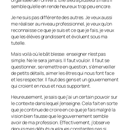
semble qu’elle en rende heureux trop peu encore.
Je ne suis pas différente des autres. Je veux aussi
me réaliser au niveau professionnel, je veux qu’on
reconnaisse ce que je suis et ce que je fais, je veux
que les élèves grandissent et évoluent sous ma
tutelle.
Mais voilà où le bât blesse: enseigner n’est pas
simple. Ne le sera jamais. Il faut vouloir. Il faut se
questionner, se remettre en question, s’émerveiller
de petits détails, aimer les êtres qui nous font face
et les respecter. Il faut des gens et un gouvernement
qui croient en nous et nous supportent.
Heureusement, je sais que j’ai un certain pouvoir sur
le contexte dans lequel j’enseigne. Cela fait en sorte
que je continue de croire en ce que je fais malgré la
vision bien fausse que le gouvernement semble
avoir de ma profession. Effectivement, j’observe
depuis mes débuts quelques constantes pas si