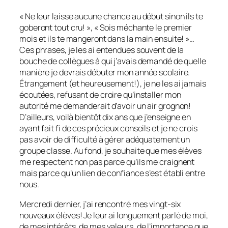
« Ne leur laisse aucune chance au début sinon ils te
goberont tout cru! », « Sois méchante le premier
mois et ils te mangeront dans la main ensuite! »…
Ces phrases, je les ai entendues souvent de la
bouche de collègues à qui j’avais demandé de quelle
manière je devrais débuter mon année scolaire.
Étrangement (et heureusement!), je ne les ai jamais
écoutées, refusant de croire qu’installer mon
autorité me demanderait d’avoir un air grognon!
D’ailleurs, voilà bientôt dix ans que j’enseigne en
ayant fait fi de ces précieux conseils et je ne crois
pas avoir de difficulté à gérer adéquatement un
groupe classe. Au fond, je souhaite que mes élèves
me respectent non pas parce qu’ils me craignent
mais parce qu’un lien de confiance s’est établi entre
nous.
Mercredi dernier, j’ai rencontré mes vingt-six
nouveaux élèves! Je leur ai longuement parlé de moi,
de mes intérêts, de mes valeurs, de l’importance que