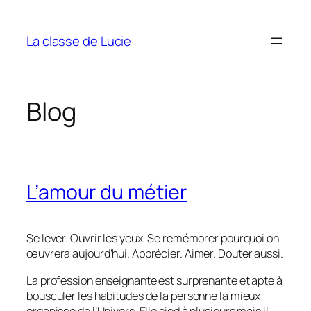
Aller
au
La classe de Lucie
contenu
Blog
L’amour du métier
Se lever. Ouvrir les yeux. Se remémorer pourquoi on
œuvrera aujourd’hui. Apprécier. Aimer. Douter aussi.
La profession enseignante est surprenante et apte à
bousculer les habitudes de la personne la mieux
organisée de l’Univers. Elle sied à plusieurs mais il