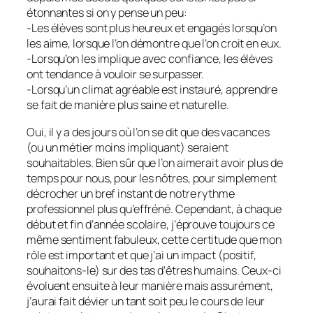
étonnantes si on y pense un peu:
-Les élèves sont plus heureux et engagés lorsqu’on
les aime, lorsque l’on démontre que l’on croit en eux.
-Lorsqu’on les implique avec confiance, les élèves
ont tendance à vouloir se surpasser.
-Lorsqu’un climat agréable est instauré, apprendre
se fait de manière plus saine et naturelle.
Oui, il y a des jours où l’on se dit que des vacances
(ou un métier moins impliquant) seraient
souhaitables. Bien sûr que l’on aimerait avoir plus de
temps pour nous, pour les nôtres, pour simplement
décrocher un bref instant de notre rythme
professionnel plus qu’effréné. Cependant, à chaque
début et fin d’année scolaire, j’éprouve toujours ce
même sentiment fabuleux, cette certitude que mon
rôle est important et que j’ai un impact (positif,
souhaitons-le) sur des tas d’êtres humains. Ceux-ci
évoluent ensuite à leur manière mais assurément,
j’aurai fait dévier un tant soit peu le cours de leur