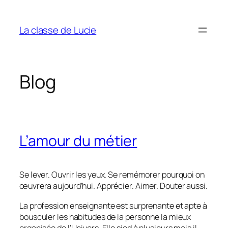
Aller
au
La classe de Lucie
contenu
Blog
L’amour du métier
Se lever. Ouvrir les yeux. Se remémorer pourquoi on
œuvrera aujourd’hui. Apprécier. Aimer. Douter aussi.
La profession enseignante est surprenante et apte à
bousculer les habitudes de la personne la mieux
organisée de l’Univers. Elle sied à plusieurs mais il