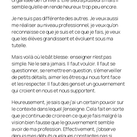
semble qu’elle en rende heureux trop peu encore.
Je ne suis pas différente des autres. Je veux aussi
me réaliser au niveau professionnel, je veux qu’on
reconnaisse ce que je suis et ce que je fais, je veux
que les élèves grandissent et évoluent sous ma
tutelle.
Mais voilà où le bât blesse: enseigner n’est pas
simple. Ne le sera jamais. Il faut vouloir. Il faut se
questionner, se remettre en question, s’émerveiller
de petits détails, aimer les êtres qui nous font face
et les respecter. Il faut des gens et un gouvernement
qui croient en nous et nous supportent.
Heureusement, je sais que j’ai un certain pouvoir sur
le contexte dans lequel j’enseigne. Cela fait en sorte
que je continue de croire en ce que je fais malgré la
vision bien fausse que le gouvernement semble
avoir de ma profession. Effectivement, j’observe
depuis mes débuts quelques constantes pas si