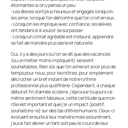
étonnantes si on y pense un peu:
-Les élèves sont plus heureux et engagés lorsqu’on
les aime, lorsque l’on démontre que l’on croit en eux.
-Lorsqu’on les implique avec confiance, les élèves
ont tendance à vouloir se surpasser.
-Lorsqu’un climat agréable est instauré, apprendre
se fait de manière plus saine et naturelle.
Oui, il y a des jours où l’on se dit que des vacances
(ou un métier moins impliquant) seraient
souhaitables. Bien sûr que l’on aimerait avoir plus de
temps pour nous, pour les nôtres, pour simplement
décrocher un bref instant de notre rythme
professionnel plus qu’effréné. Cependant, à chaque
début et fin d’année scolaire, j’éprouve toujours ce
même sentiment fabuleux, cette certitude que mon
rôle est important et que j’ai un impact (positif,
souhaitons-le) sur des tas d’êtres humains. Ceux-ci
évoluent ensuite à leur manière mais assurément,
j’aurai fait dévier un tant soit peu le cours de leur