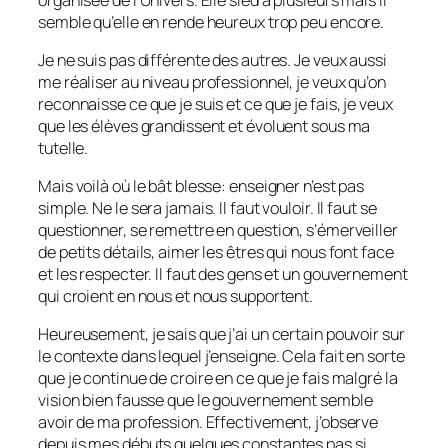
semble qu’elle en rende heureux trop peu encore.
Je ne suis pas différente des autres. Je veux aussi
me réaliser au niveau professionnel, je veux qu’on
reconnaisse ce que je suis et ce que je fais, je veux
que les élèves grandissent et évoluent sous ma
tutelle.
Mais voilà où le bât blesse: enseigner n’est pas
simple. Ne le sera jamais. Il faut vouloir. Il faut se
questionner, se remettre en question, s’émerveiller
de petits détails, aimer les êtres qui nous font face
et les respecter. Il faut des gens et un gouvernement
qui croient en nous et nous supportent.
Heureusement, je sais que j’ai un certain pouvoir sur
le contexte dans lequel j’enseigne. Cela fait en sorte
que je continue de croire en ce que je fais malgré la
vision bien fausse que le gouvernement semble
avoir de ma profession. Effectivement, j’observe
depuis mes débuts quelques constantes pas si