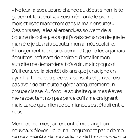
« Ne leur laisse aucune chance au début sinon ils te
goberont tout cru! », « Sois méchante le premier
mois et ils te mangeront dans la main ensuite! »…
Ces phrases, je les ai entendues souvent de la
bouche de collègues à qui j’avais demandé de quelle
manière je devrais débuter mon année scolaire.
Étrangement (et heureusement!), je ne les ai jamais
écoutées, refusant de croire qu’installer mon
autorité me demanderait d’avoir un air grognon!
D’ailleurs, voilà bientôt dix ans que j’enseigne en
ayant fait fi de ces précieux conseils et je ne crois
pas avoir de difficulté à gérer adéquatement un
groupe classe. Au fond, je souhaite que mes élèves
me respectent non pas parce qu’ils me craignent
mais parce qu’un lien de confiance s’est établi entre
nous.
Mercredi dernier, j’ai rencontré mes vingt-six
nouveaux élèves! Je leur ai longuement parlé de moi,
de mes intérêts, de mes valeurs, de l’importance que