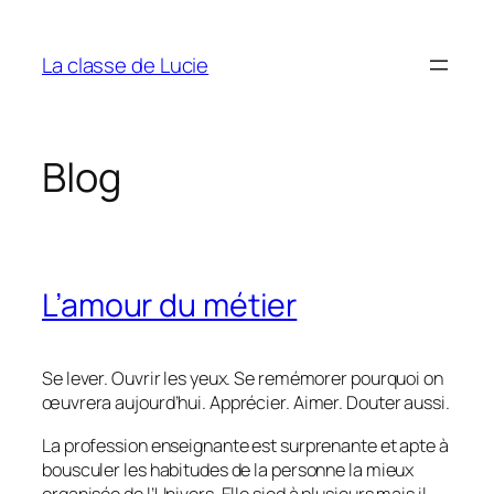
Aller
au
La classe de Lucie
contenu
Blog
L’amour du métier
Se lever. Ouvrir les yeux. Se remémorer pourquoi on
œuvrera aujourd’hui. Apprécier. Aimer. Douter aussi.
La profession enseignante est surprenante et apte à
bousculer les habitudes de la personne la mieux
organisée de l’Univers. Elle sied à plusieurs mais il