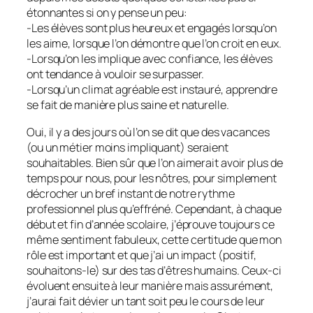
étonnantes si on y pense un peu:
-Les élèves sont plus heureux et engagés lorsqu’on
les aime, lorsque l’on démontre que l’on croit en eux.
-Lorsqu’on les implique avec confiance, les élèves
ont tendance à vouloir se surpasser.
-Lorsqu’un climat agréable est instauré, apprendre
se fait de manière plus saine et naturelle.
Oui, il y a des jours où l’on se dit que des vacances
(ou un métier moins impliquant) seraient
souhaitables. Bien sûr que l’on aimerait avoir plus de
temps pour nous, pour les nôtres, pour simplement
décrocher un bref instant de notre rythme
professionnel plus qu’effréné. Cependant, à chaque
début et fin d’année scolaire, j’éprouve toujours ce
même sentiment fabuleux, cette certitude que mon
rôle est important et que j’ai un impact (positif,
souhaitons-le) sur des tas d’êtres humains. Ceux-ci
évoluent ensuite à leur manière mais assurément,
j’aurai fait dévier un tant soit peu le cours de leur