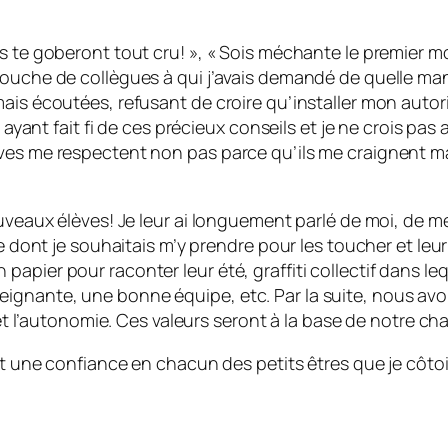
s te goberont tout cru! », « Sois méchante le premier mo
bouche de collègues à qui j’avais demandé de quelle man
mais écoutées, refusant de croire qu’installer mon autor
n ayant fait fi de ces précieux conseils et je ne crois pa
ves me respectent non pas parce qu’ils me craignent mai
ouveaux élèves! Je leur ai longuement parlé de moi, de m
re dont je souhaitais m’y prendre pour les toucher et leur
pier pour raconter leur été, graffiti collectif dans leq
gnante, une bonne équipe, etc. Par la suite, nous avons
 et l’autonomie. Ces valeurs seront à la base de notre ch
 et une confiance en chacun des petits êtres que je côt