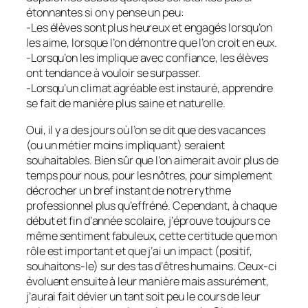
étonnantes si on y pense un peu:
-Les élèves sont plus heureux et engagés lorsqu’on
les aime, lorsque l’on démontre que l’on croit en eux.
-Lorsqu’on les implique avec confiance, les élèves
ont tendance à vouloir se surpasser.
-Lorsqu’un climat agréable est instauré, apprendre
se fait de manière plus saine et naturelle.
Oui, il y a des jours où l’on se dit que des vacances
(ou un métier moins impliquant) seraient
souhaitables. Bien sûr que l’on aimerait avoir plus de
temps pour nous, pour les nôtres, pour simplement
décrocher un bref instant de notre rythme
professionnel plus qu’effréné. Cependant, à chaque
début et fin d’année scolaire, j’éprouve toujours ce
même sentiment fabuleux, cette certitude que mon
rôle est important et que j’ai un impact (positif,
souhaitons-le) sur des tas d’êtres humains. Ceux-ci
évoluent ensuite à leur manière mais assurément,
j’aurai fait dévier un tant soit peu le cours de leur