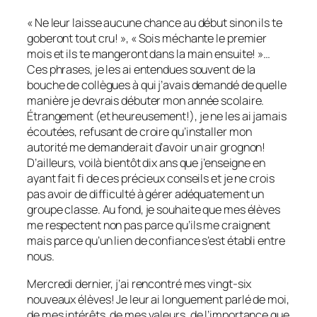
« Ne leur laisse aucune chance au début sinon ils te
goberont tout cru! », « Sois méchante le premier
mois et ils te mangeront dans la main ensuite! »…
Ces phrases, je les ai entendues souvent de la
bouche de collègues à qui j’avais demandé de quelle
manière je devrais débuter mon année scolaire.
Étrangement (et heureusement!), je ne les ai jamais
écoutées, refusant de croire qu’installer mon
autorité me demanderait d’avoir un air grognon!
D’ailleurs, voilà bientôt dix ans que j’enseigne en
ayant fait fi de ces précieux conseils et je ne crois
pas avoir de difficulté à gérer adéquatement un
groupe classe. Au fond, je souhaite que mes élèves
me respectent non pas parce qu’ils me craignent
mais parce qu’un lien de confiance s’est établi entre
nous.
Mercredi dernier, j’ai rencontré mes vingt-six
nouveaux élèves! Je leur ai longuement parlé de moi,
de mes intérêts, de mes valeurs, de l’importance que