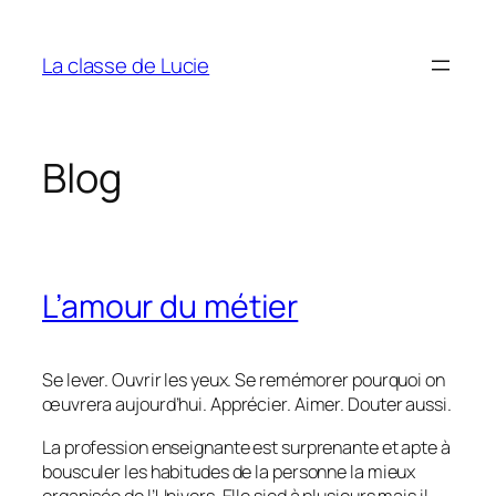
Aller
au
La classe de Lucie
contenu
Blog
L’amour du métier
Se lever. Ouvrir les yeux. Se remémorer pourquoi on
œuvrera aujourd’hui. Apprécier. Aimer. Douter aussi.
La profession enseignante est surprenante et apte à
bousculer les habitudes de la personne la mieux
organisée de l’Univers. Elle sied à plusieurs mais il