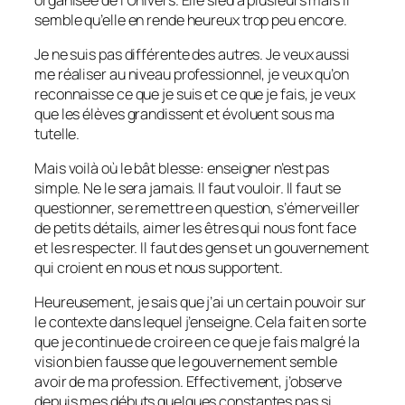
semble qu’elle en rende heureux trop peu encore.
Je ne suis pas différente des autres. Je veux aussi
me réaliser au niveau professionnel, je veux qu’on
reconnaisse ce que je suis et ce que je fais, je veux
que les élèves grandissent et évoluent sous ma
tutelle.
Mais voilà où le bât blesse: enseigner n’est pas
simple. Ne le sera jamais. Il faut vouloir. Il faut se
questionner, se remettre en question, s’émerveiller
de petits détails, aimer les êtres qui nous font face
et les respecter. Il faut des gens et un gouvernement
qui croient en nous et nous supportent.
Heureusement, je sais que j’ai un certain pouvoir sur
le contexte dans lequel j’enseigne. Cela fait en sorte
que je continue de croire en ce que je fais malgré la
vision bien fausse que le gouvernement semble
avoir de ma profession. Effectivement, j’observe
depuis mes débuts quelques constantes pas si