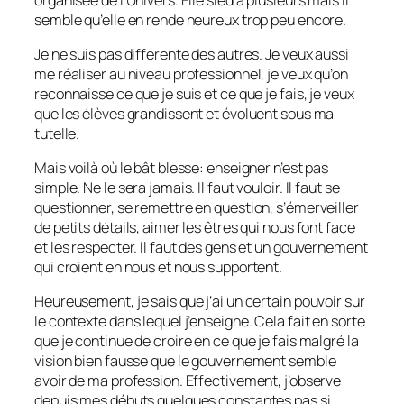
semble qu’elle en rende heureux trop peu encore.
Je ne suis pas différente des autres. Je veux aussi
me réaliser au niveau professionnel, je veux qu’on
reconnaisse ce que je suis et ce que je fais, je veux
que les élèves grandissent et évoluent sous ma
tutelle.
Mais voilà où le bât blesse: enseigner n’est pas
simple. Ne le sera jamais. Il faut vouloir. Il faut se
questionner, se remettre en question, s’émerveiller
de petits détails, aimer les êtres qui nous font face
et les respecter. Il faut des gens et un gouvernement
qui croient en nous et nous supportent.
Heureusement, je sais que j’ai un certain pouvoir sur
le contexte dans lequel j’enseigne. Cela fait en sorte
que je continue de croire en ce que je fais malgré la
vision bien fausse que le gouvernement semble
avoir de ma profession. Effectivement, j’observe
depuis mes débuts quelques constantes pas si