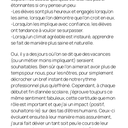
étonnantes si on y pense un peu:
-Les élèves sont plus heureux et engagés lorsqu’on
les aime, lorsque l’on démontre que l’on croit en eux.
-Lorsqu’on les implique avec confiance, les élèves
ont tendance à vouloir se surpasser.
-Lorsqu’un climat agréable est instauré, apprendre
se fait de manière plus saine et naturelle.
Oui, il y a des jours où l’on se dit que des vacances
(ou un métier moins impliquant) seraient
souhaitables. Bien sûr que l’on aimerait avoir plus de
temps pour nous, pour les nôtres, pour simplement
décrocher un bref instant de notre rythme
professionnel plus qu’effréné. Cependant, à chaque
début et fin d’année scolaire, j’éprouve toujours ce
même sentiment fabuleux, cette certitude que mon
rôle est important et que j’ai un impact (positif,
souhaitons-le) sur des tas d’êtres humains. Ceux-ci
évoluent ensuite à leur manière mais assurément,
j’aurai fait dévier un tant soit peu le cours de leur