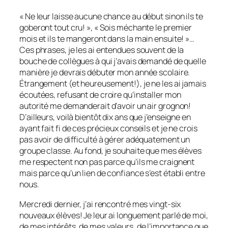
« Ne leur laisse aucune chance au début sinon ils te
goberont tout cru! », « Sois méchante le premier
mois et ils te mangeront dans la main ensuite! »…
Ces phrases, je les ai entendues souvent de la
bouche de collègues à qui j’avais demandé de quelle
manière je devrais débuter mon année scolaire.
Étrangement (et heureusement!), je ne les ai jamais
écoutées, refusant de croire qu’installer mon
autorité me demanderait d’avoir un air grognon!
D’ailleurs, voilà bientôt dix ans que j’enseigne en
ayant fait fi de ces précieux conseils et je ne crois
pas avoir de difficulté à gérer adéquatement un
groupe classe. Au fond, je souhaite que mes élèves
me respectent non pas parce qu’ils me craignent
mais parce qu’un lien de confiance s’est établi entre
nous.
Mercredi dernier, j’ai rencontré mes vingt-six
nouveaux élèves! Je leur ai longuement parlé de moi,
de mes intérêts, de mes valeurs, de l’importance que