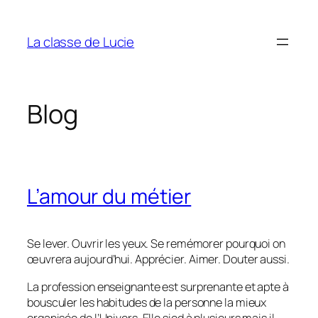
Aller
au
La classe de Lucie
contenu
Blog
L’amour du métier
Se lever. Ouvrir les yeux. Se remémorer pourquoi on
œuvrera aujourd’hui. Apprécier. Aimer. Douter aussi.
La profession enseignante est surprenante et apte à
bousculer les habitudes de la personne la mieux
organisée de l’Univers. Elle sied à plusieurs mais il