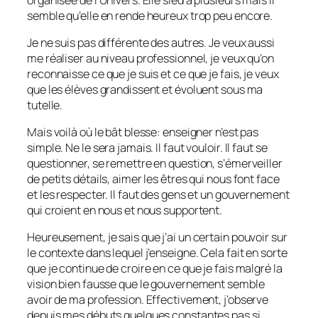
semble qu’elle en rende heureux trop peu encore.
Je ne suis pas différente des autres. Je veux aussi
me réaliser au niveau professionnel, je veux qu’on
reconnaisse ce que je suis et ce que je fais, je veux
que les élèves grandissent et évoluent sous ma
tutelle.
Mais voilà où le bât blesse: enseigner n’est pas
simple. Ne le sera jamais. Il faut vouloir. Il faut se
questionner, se remettre en question, s’émerveiller
de petits détails, aimer les êtres qui nous font face
et les respecter. Il faut des gens et un gouvernement
qui croient en nous et nous supportent.
Heureusement, je sais que j’ai un certain pouvoir sur
le contexte dans lequel j’enseigne. Cela fait en sorte
que je continue de croire en ce que je fais malgré la
vision bien fausse que le gouvernement semble
avoir de ma profession. Effectivement, j’observe
depuis mes débuts quelques constantes pas si