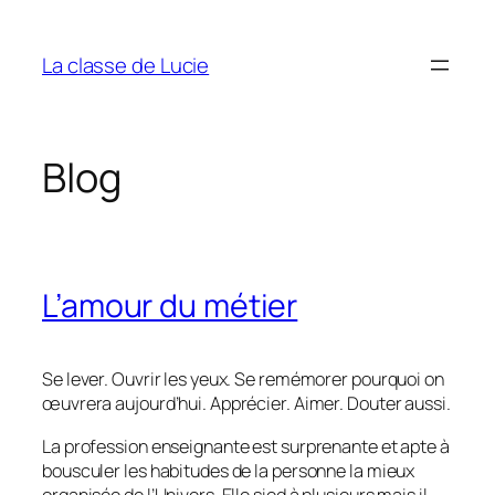
Aller
au
La classe de Lucie
contenu
Blog
L’amour du métier
Se lever. Ouvrir les yeux. Se remémorer pourquoi on
œuvrera aujourd’hui. Apprécier. Aimer. Douter aussi.
La profession enseignante est surprenante et apte à
bousculer les habitudes de la personne la mieux
organisée de l’Univers. Elle sied à plusieurs mais il