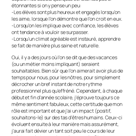
étonnantes si on y pense un peu:
-Les élèves sont plus heureux et engagés lorsqu’on
les aime, lorsque l’on démontre que l’on croit en eux.
-Lorsqu’on les implique avec confiance, les élèves
ont tendance à vouloir se surpasser.
-Lorsqu’un climat agréable est instauré, apprendre
se fait de manière plus saine et naturelle.
Oui, il y a des jours où l’on se dit que des vacances
(ou un métier moins impliquant) seraient
souhaitables. Bien sûr que l’on aimerait avoir plus de
temps pour nous, pour les nôtres, pour simplement
décrocher un bref instant de notre rythme
professionnel plus qu’effréné. Cependant, à chaque
début et fin d’année scolaire, j’éprouve toujours ce
même sentiment fabuleux, cette certitude que mon
rôle est important et que j’ai un impact (positif,
souhaitons-le) sur des tas d’êtres humains. Ceux-ci
évoluent ensuite à leur manière mais assurément,
j’aurai fait dévier un tant soit peu le cours de leur