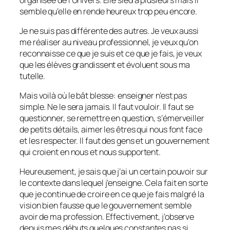
semble qu’elle en rende heureux trop peu encore.
Je ne suis pas différente des autres. Je veux aussi
me réaliser au niveau professionnel, je veux qu’on
reconnaisse ce que je suis et ce que je fais, je veux
que les élèves grandissent et évoluent sous ma
tutelle.
Mais voilà où le bât blesse: enseigner n’est pas
simple. Ne le sera jamais. Il faut vouloir. Il faut se
questionner, se remettre en question, s’émerveiller
de petits détails, aimer les êtres qui nous font face
et les respecter. Il faut des gens et un gouvernement
qui croient en nous et nous supportent.
Heureusement, je sais que j’ai un certain pouvoir sur
le contexte dans lequel j’enseigne. Cela fait en sorte
que je continue de croire en ce que je fais malgré la
vision bien fausse que le gouvernement semble
avoir de ma profession. Effectivement, j’observe
depuis mes débuts quelques constantes pas si