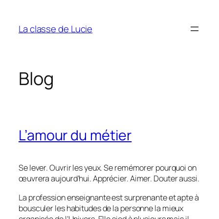
Aller
au
La classe de Lucie
contenu
Blog
L’amour du métier
Se lever. Ouvrir les yeux. Se remémorer pourquoi on
œuvrera aujourd’hui. Apprécier. Aimer. Douter aussi.
La profession enseignante est surprenante et apte à
bousculer les habitudes de la personne la mieux
organisée de l’Univers. Elle sied à plusieurs mais il