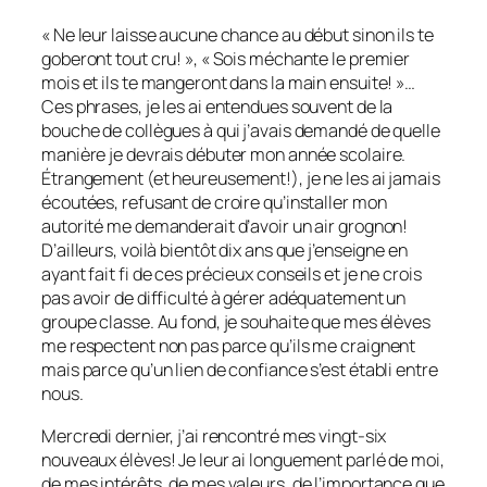
« Ne leur laisse aucune chance au début sinon ils te
goberont tout cru! », « Sois méchante le premier
mois et ils te mangeront dans la main ensuite! »…
Ces phrases, je les ai entendues souvent de la
bouche de collègues à qui j’avais demandé de quelle
manière je devrais débuter mon année scolaire.
Étrangement (et heureusement!), je ne les ai jamais
écoutées, refusant de croire qu’installer mon
autorité me demanderait d’avoir un air grognon!
D’ailleurs, voilà bientôt dix ans que j’enseigne en
ayant fait fi de ces précieux conseils et je ne crois
pas avoir de difficulté à gérer adéquatement un
groupe classe. Au fond, je souhaite que mes élèves
me respectent non pas parce qu’ils me craignent
mais parce qu’un lien de confiance s’est établi entre
nous.
Mercredi dernier, j’ai rencontré mes vingt-six
nouveaux élèves! Je leur ai longuement parlé de moi,
de mes intérêts, de mes valeurs, de l’importance que