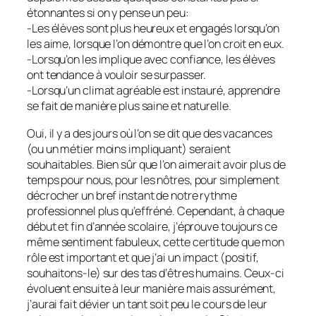
étonnantes si on y pense un peu:
-Les élèves sont plus heureux et engagés lorsqu’on
les aime, lorsque l’on démontre que l’on croit en eux.
-Lorsqu’on les implique avec confiance, les élèves
ont tendance à vouloir se surpasser.
-Lorsqu’un climat agréable est instauré, apprendre
se fait de manière plus saine et naturelle.
Oui, il y a des jours où l’on se dit que des vacances
(ou un métier moins impliquant) seraient
souhaitables. Bien sûr que l’on aimerait avoir plus de
temps pour nous, pour les nôtres, pour simplement
décrocher un bref instant de notre rythme
professionnel plus qu’effréné. Cependant, à chaque
début et fin d’année scolaire, j’éprouve toujours ce
même sentiment fabuleux, cette certitude que mon
rôle est important et que j’ai un impact (positif,
souhaitons-le) sur des tas d’êtres humains. Ceux-ci
évoluent ensuite à leur manière mais assurément,
j’aurai fait dévier un tant soit peu le cours de leur