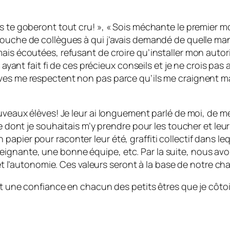
s te goberont tout cru! », « Sois méchante le premier mo
bouche de collègues à qui j’avais demandé de quelle man
mais écoutées, refusant de croire qu’installer mon autor
n ayant fait fi de ces précieux conseils et je ne crois pa
ves me respectent non pas parce qu’ils me craignent mai
ouveaux élèves! Je leur ai longuement parlé de moi, de m
re dont je souhaitais m’y prendre pour les toucher et leur
pier pour raconter leur été, graffiti collectif dans leq
gnante, une bonne équipe, etc. Par la suite, nous avons
 et l’autonomie. Ces valeurs seront à la base de notre ch
 et une confiance en chacun des petits êtres que je côt