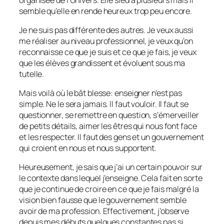
semble qu’elle en rende heureux trop peu encore.
Je ne suis pas différente des autres. Je veux aussi
me réaliser au niveau professionnel, je veux qu’on
reconnaisse ce que je suis et ce que je fais, je veux
que les élèves grandissent et évoluent sous ma
tutelle.
Mais voilà où le bât blesse: enseigner n’est pas
simple. Ne le sera jamais. Il faut vouloir. Il faut se
questionner, se remettre en question, s’émerveiller
de petits détails, aimer les êtres qui nous font face
et les respecter. Il faut des gens et un gouvernement
qui croient en nous et nous supportent.
Heureusement, je sais que j’ai un certain pouvoir sur
le contexte dans lequel j’enseigne. Cela fait en sorte
que je continue de croire en ce que je fais malgré la
vision bien fausse que le gouvernement semble
avoir de ma profession. Effectivement, j’observe
depuis mes débuts quelques constantes pas si