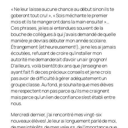
« Ne leur laisse aucune chance au début sinon ils te
goberont tout cru! », « Sois méchante le premier
mois et ils te mangeront dans la main ensuite! »…
Ces phrases, je les ai entendues souvent de la
bouche de collègues à qui j’avais demandé de quelle
manière je devrais débuter mon année scolaire.
Étrangement (et heureusement!), je ne les ai jamais
écoutées, refusant de croire qu’installer mon
autorité me demanderait d’avoir un air grognon!
D’ailleurs, voilà bientôt dix ans que j’enseigne en
ayant fait fi de ces précieux conseils et je ne crois
pas avoir de difficulté à gérer adéquatement un
groupe classe. Au fond, je souhaite que mes élèves
me respectent non pas parce qu’ils me craignent
mais parce qu’un lien de confiance s’est établi entre
nous.
Mercredi dernier, j’ai rencontré mes vingt-six
nouveaux élèves! Je leur ai longuement parlé de moi,
de mes intérêts, de mes valeurs, de l’importance que