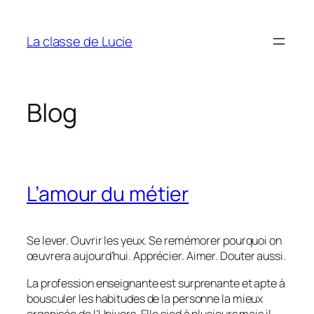
Aller
au
La classe de Lucie
contenu
Blog
L’amour du métier
Se lever. Ouvrir les yeux. Se remémorer pourquoi on
œuvrera aujourd’hui. Apprécier. Aimer. Douter aussi.
La profession enseignante est surprenante et apte à
bousculer les habitudes de la personne la mieux
organisée de l’Univers. Elle sied à plusieurs mais il