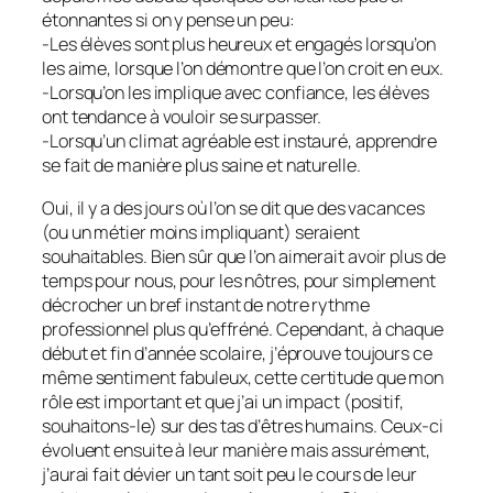
étonnantes si on y pense un peu:
-Les élèves sont plus heureux et engagés lorsqu’on
les aime, lorsque l’on démontre que l’on croit en eux.
-Lorsqu’on les implique avec confiance, les élèves
ont tendance à vouloir se surpasser.
-Lorsqu’un climat agréable est instauré, apprendre
se fait de manière plus saine et naturelle.
Oui, il y a des jours où l’on se dit que des vacances
(ou un métier moins impliquant) seraient
souhaitables. Bien sûr que l’on aimerait avoir plus de
temps pour nous, pour les nôtres, pour simplement
décrocher un bref instant de notre rythme
professionnel plus qu’effréné. Cependant, à chaque
début et fin d’année scolaire, j’éprouve toujours ce
même sentiment fabuleux, cette certitude que mon
rôle est important et que j’ai un impact (positif,
souhaitons-le) sur des tas d’êtres humains. Ceux-ci
évoluent ensuite à leur manière mais assurément,
j’aurai fait dévier un tant soit peu le cours de leur