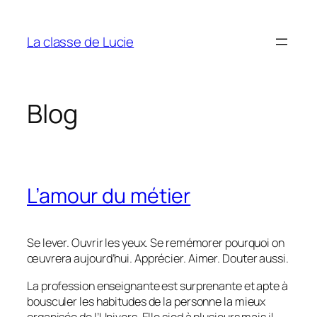
Aller
au
La classe de Lucie
contenu
Blog
L’amour du métier
Se lever. Ouvrir les yeux. Se remémorer pourquoi on
œuvrera aujourd’hui. Apprécier. Aimer. Douter aussi.
La profession enseignante est surprenante et apte à
bousculer les habitudes de la personne la mieux
organisée de l’Univers. Elle sied à plusieurs mais il