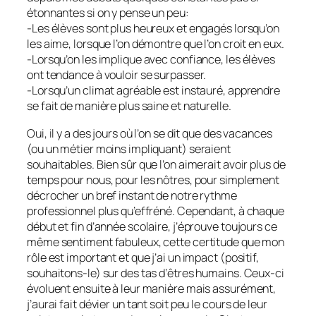
étonnantes si on y pense un peu:
-Les élèves sont plus heureux et engagés lorsqu’on
les aime, lorsque l’on démontre que l’on croit en eux.
-Lorsqu’on les implique avec confiance, les élèves
ont tendance à vouloir se surpasser.
-Lorsqu’un climat agréable est instauré, apprendre
se fait de manière plus saine et naturelle.
Oui, il y a des jours où l’on se dit que des vacances
(ou un métier moins impliquant) seraient
souhaitables. Bien sûr que l’on aimerait avoir plus de
temps pour nous, pour les nôtres, pour simplement
décrocher un bref instant de notre rythme
professionnel plus qu’effréné. Cependant, à chaque
début et fin d’année scolaire, j’éprouve toujours ce
même sentiment fabuleux, cette certitude que mon
rôle est important et que j’ai un impact (positif,
souhaitons-le) sur des tas d’êtres humains. Ceux-ci
évoluent ensuite à leur manière mais assurément,
j’aurai fait dévier un tant soit peu le cours de leur