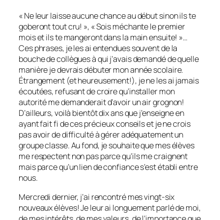
« Ne leur laisse aucune chance au début sinon ils te
goberont tout cru! », « Sois méchante le premier
mois et ils te mangeront dans la main ensuite! »…
Ces phrases, je les ai entendues souvent de la
bouche de collègues à qui j’avais demandé de quelle
manière je devrais débuter mon année scolaire.
Étrangement (et heureusement!), je ne les ai jamais
écoutées, refusant de croire qu’installer mon
autorité me demanderait d’avoir un air grognon!
D’ailleurs, voilà bientôt dix ans que j’enseigne en
ayant fait fi de ces précieux conseils et je ne crois
pas avoir de difficulté à gérer adéquatement un
groupe classe. Au fond, je souhaite que mes élèves
me respectent non pas parce qu’ils me craignent
mais parce qu’un lien de confiance s’est établi entre
nous.
Mercredi dernier, j’ai rencontré mes vingt-six
nouveaux élèves! Je leur ai longuement parlé de moi,
de mes intérêts, de mes valeurs, de l’importance que