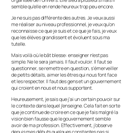
semble qu’elle en rende heureux trop peu encore.
Je ne suis pas différente des autres. Je veux aussi
me réaliser au niveau professionnel, je veux qu’on
reconnaisse ce que je suis et ce que je fais, je veux
que les élèves grandissent et évoluent sous ma
tutelle.
Mais voilà où le bât blesse: enseigner n’est pas
simple. Ne le sera jamais. Il faut vouloir. Il faut se
questionner, se remettre en question, s’émerveiller
de petits détails, aimer les êtres qui nous font face
et les respecter. Il faut des gens et un gouvernement
qui croient en nous et nous supportent.
Heureusement, je sais que j’ai un certain pouvoir sur
le contexte dans lequel j’enseigne. Cela fait en sorte
que je continue de croire en ce que je fais malgré la
vision bien fausse que le gouvernement semble
avoir de ma profession. Effectivement, j’observe
depuis mes débuts quelques constantes pas si