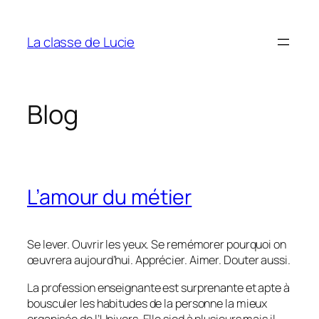
Aller
au
La classe de Lucie
contenu
Blog
L’amour du métier
Se lever. Ouvrir les yeux. Se remémorer pourquoi on
œuvrera aujourd’hui. Apprécier. Aimer. Douter aussi.
La profession enseignante est surprenante et apte à
bousculer les habitudes de la personne la mieux
organisée de l’Univers. Elle sied à plusieurs mais il