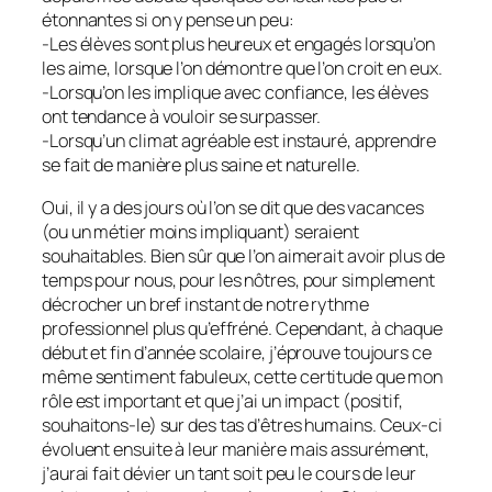
étonnantes si on y pense un peu:
-Les élèves sont plus heureux et engagés lorsqu’on
les aime, lorsque l’on démontre que l’on croit en eux.
-Lorsqu’on les implique avec confiance, les élèves
ont tendance à vouloir se surpasser.
-Lorsqu’un climat agréable est instauré, apprendre
se fait de manière plus saine et naturelle.
Oui, il y a des jours où l’on se dit que des vacances
(ou un métier moins impliquant) seraient
souhaitables. Bien sûr que l’on aimerait avoir plus de
temps pour nous, pour les nôtres, pour simplement
décrocher un bref instant de notre rythme
professionnel plus qu’effréné. Cependant, à chaque
début et fin d’année scolaire, j’éprouve toujours ce
même sentiment fabuleux, cette certitude que mon
rôle est important et que j’ai un impact (positif,
souhaitons-le) sur des tas d’êtres humains. Ceux-ci
évoluent ensuite à leur manière mais assurément,
j’aurai fait dévier un tant soit peu le cours de leur