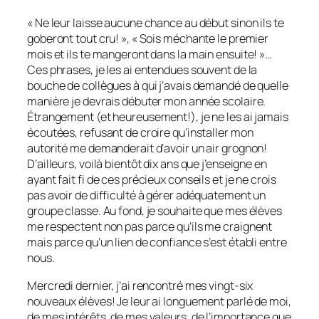
« Ne leur laisse aucune chance au début sinon ils te
goberont tout cru! », « Sois méchante le premier
mois et ils te mangeront dans la main ensuite! »…
Ces phrases, je les ai entendues souvent de la
bouche de collègues à qui j’avais demandé de quelle
manière je devrais débuter mon année scolaire.
Étrangement (et heureusement!), je ne les ai jamais
écoutées, refusant de croire qu’installer mon
autorité me demanderait d’avoir un air grognon!
D’ailleurs, voilà bientôt dix ans que j’enseigne en
ayant fait fi de ces précieux conseils et je ne crois
pas avoir de difficulté à gérer adéquatement un
groupe classe. Au fond, je souhaite que mes élèves
me respectent non pas parce qu’ils me craignent
mais parce qu’un lien de confiance s’est établi entre
nous.
Mercredi dernier, j’ai rencontré mes vingt-six
nouveaux élèves! Je leur ai longuement parlé de moi,
de mes intérêts, de mes valeurs, de l’importance que