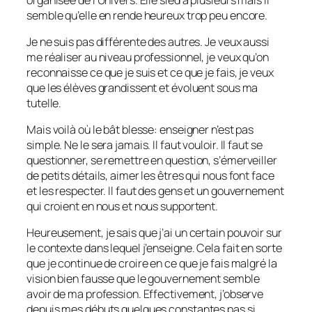
semble qu’elle en rende heureux trop peu encore.
Je ne suis pas différente des autres. Je veux aussi
me réaliser au niveau professionnel, je veux qu’on
reconnaisse ce que je suis et ce que je fais, je veux
que les élèves grandissent et évoluent sous ma
tutelle.
Mais voilà où le bât blesse: enseigner n’est pas
simple. Ne le sera jamais. Il faut vouloir. Il faut se
questionner, se remettre en question, s’émerveiller
de petits détails, aimer les êtres qui nous font face
et les respecter. Il faut des gens et un gouvernement
qui croient en nous et nous supportent.
Heureusement, je sais que j’ai un certain pouvoir sur
le contexte dans lequel j’enseigne. Cela fait en sorte
que je continue de croire en ce que je fais malgré la
vision bien fausse que le gouvernement semble
avoir de ma profession. Effectivement, j’observe
depuis mes débuts quelques constantes pas si