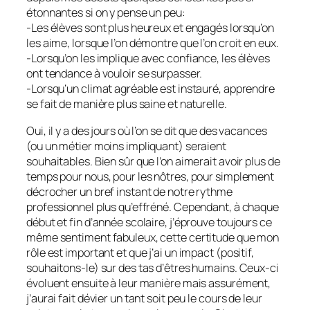
étonnantes si on y pense un peu:
-Les élèves sont plus heureux et engagés lorsqu’on
les aime, lorsque l’on démontre que l’on croit en eux.
-Lorsqu’on les implique avec confiance, les élèves
ont tendance à vouloir se surpasser.
-Lorsqu’un climat agréable est instauré, apprendre
se fait de manière plus saine et naturelle.
Oui, il y a des jours où l’on se dit que des vacances
(ou un métier moins impliquant) seraient
souhaitables. Bien sûr que l’on aimerait avoir plus de
temps pour nous, pour les nôtres, pour simplement
décrocher un bref instant de notre rythme
professionnel plus qu’effréné. Cependant, à chaque
début et fin d’année scolaire, j’éprouve toujours ce
même sentiment fabuleux, cette certitude que mon
rôle est important et que j’ai un impact (positif,
souhaitons-le) sur des tas d’êtres humains. Ceux-ci
évoluent ensuite à leur manière mais assurément,
j’aurai fait dévier un tant soit peu le cours de leur