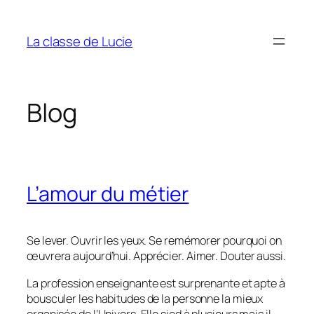
Aller
au
La classe de Lucie
contenu
Blog
L’amour du métier
Se lever. Ouvrir les yeux. Se remémorer pourquoi on
œuvrera aujourd’hui. Apprécier. Aimer. Douter aussi.
La profession enseignante est surprenante et apte à
bousculer les habitudes de la personne la mieux
organisée de l’Univers. Elle sied à plusieurs mais il