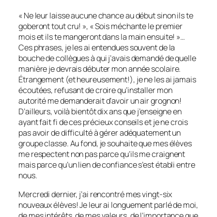
« Ne leur laisse aucune chance au début sinon ils te
goberont tout cru! », « Sois méchante le premier
mois et ils te mangeront dans la main ensuite! »…
Ces phrases, je les ai entendues souvent de la
bouche de collègues à qui j’avais demandé de quelle
manière je devrais débuter mon année scolaire.
Étrangement (et heureusement!), je ne les ai jamais
écoutées, refusant de croire qu’installer mon
autorité me demanderait d’avoir un air grognon!
D’ailleurs, voilà bientôt dix ans que j’enseigne en
ayant fait fi de ces précieux conseils et je ne crois
pas avoir de difficulté à gérer adéquatement un
groupe classe. Au fond, je souhaite que mes élèves
me respectent non pas parce qu’ils me craignent
mais parce qu’un lien de confiance s’est établi entre
nous.
Mercredi dernier, j’ai rencontré mes vingt-six
nouveaux élèves! Je leur ai longuement parlé de moi,
de mes intérêts, de mes valeurs, de l’importance que