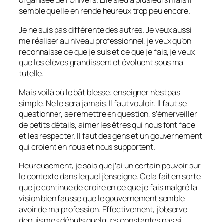
semble qu’elle en rende heureux trop peu encore.
Je ne suis pas différente des autres. Je veux aussi
me réaliser au niveau professionnel, je veux qu’on
reconnaisse ce que je suis et ce que je fais, je veux
que les élèves grandissent et évoluent sous ma
tutelle.
Mais voilà où le bât blesse: enseigner n’est pas
simple. Ne le sera jamais. Il faut vouloir. Il faut se
questionner, se remettre en question, s’émerveiller
de petits détails, aimer les êtres qui nous font face
et les respecter. Il faut des gens et un gouvernement
qui croient en nous et nous supportent.
Heureusement, je sais que j’ai un certain pouvoir sur
le contexte dans lequel j’enseigne. Cela fait en sorte
que je continue de croire en ce que je fais malgré la
vision bien fausse que le gouvernement semble
avoir de ma profession. Effectivement, j’observe
depuis mes débuts quelques constantes pas si