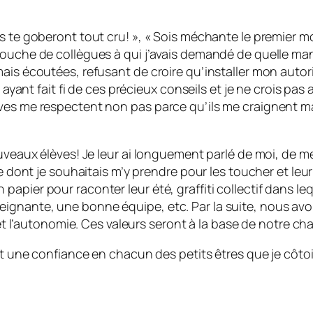
s te goberont tout cru! », « Sois méchante le premier mo
bouche de collègues à qui j’avais demandé de quelle man
mais écoutées, refusant de croire qu’installer mon autor
n ayant fait fi de ces précieux conseils et je ne crois pa
ves me respectent non pas parce qu’ils me craignent mai
ouveaux élèves! Je leur ai longuement parlé de moi, de m
re dont je souhaitais m’y prendre pour les toucher et leur
pier pour raconter leur été, graffiti collectif dans leq
gnante, une bonne équipe, etc. Par la suite, nous avons
 et l’autonomie. Ces valeurs seront à la base de notre ch
 et une confiance en chacun des petits êtres que je côt