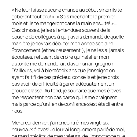
« Ne leur laisse aucune chance au début sinon ils te
goberont tout cru! », « Sois méchante le premier
mois et ils te mangeront dans la main ensuite! »…
Ces phrases, je les ai entendues souvent de la
bouche de collègues à qui j’avais demandé de quelle
manière je devrais débuter mon année scolaire.
Étrangement (et heureusement!), je ne les ai jamais
écoutées, refusant de croire qu’installer mon
autorité me demanderait d’avoir un air grognon!
D’ailleurs, voilà bientôt dix ans que j’enseigne en
ayant fait fi de ces précieux conseils et je ne crois
pas avoir de difficulté à gérer adéquatement un
groupe classe. Au fond, je souhaite que mes élèves
me respectent non pas parce qu’ils me craignent
mais parce qu’un lien de confiance s’est établi entre
nous.
Mercredi dernier, j’ai rencontré mes vingt-six
nouveaux élèves! Je leur ai longuement parlé de moi,
de mes intérêts, de mes valeurs, de l’importance que