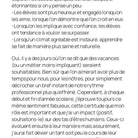
étonnantes si on y pense un peu:
-Les élèves sont plus heureux et engagés lorsqu’on
les aime, lorsque l’on démontre que l’on croit en eux.
-Lorsqu’on les implique avec confiance, les élèves
ont tendance à vouloir se surpasser.
-Lorsqu’un climat agréable est instauré, apprendre
se fait de manière plus saine et naturelle.
Oui, il y a des jours où l’on se dit que des vacances
(ou un métier moins impliquant) seraient
souhaitables. Bien sûr que l’on aimerait avoir plus de
temps pour nous, pour les nôtres, pour simplement
décrocher un bref instant de notre rythme
professionnel plus qu’effréné. Cependant, à chaque
début et fin d’année scolaire, j’éprouve toujours ce
même sentiment fabuleux, cette certitude que mon
rôle est important et que j’ai un impact (positif,
souhaitons-le) sur des tas d’êtres humains. Ceux-ci
évoluent ensuite à leur manière mais assurément,
j’aurai fait dévier un tant soit peu le cours de leur