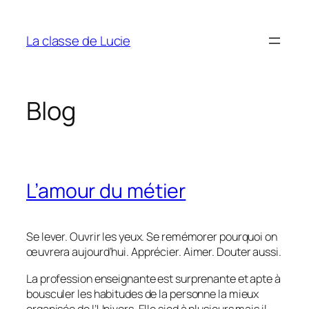
Aller
au
La classe de Lucie
contenu
Blog
L’amour du métier
Se lever. Ouvrir les yeux. Se remémorer pourquoi on
œuvrera aujourd’hui. Apprécier. Aimer. Douter aussi.
La profession enseignante est surprenante et apte à
bousculer les habitudes de la personne la mieux
organisée de l’Univers. Elle sied à plusieurs mais il