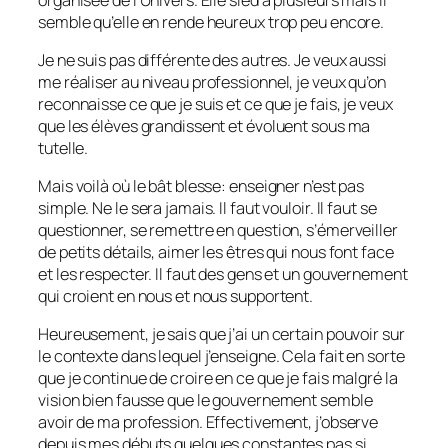
semble qu’elle en rende heureux trop peu encore.
Je ne suis pas différente des autres. Je veux aussi
me réaliser au niveau professionnel, je veux qu’on
reconnaisse ce que je suis et ce que je fais, je veux
que les élèves grandissent et évoluent sous ma
tutelle.
Mais voilà où le bât blesse: enseigner n’est pas
simple. Ne le sera jamais. Il faut vouloir. Il faut se
questionner, se remettre en question, s’émerveiller
de petits détails, aimer les êtres qui nous font face
et les respecter. Il faut des gens et un gouvernement
qui croient en nous et nous supportent.
Heureusement, je sais que j’ai un certain pouvoir sur
le contexte dans lequel j’enseigne. Cela fait en sorte
que je continue de croire en ce que je fais malgré la
vision bien fausse que le gouvernement semble
avoir de ma profession. Effectivement, j’observe
depuis mes débuts quelques constantes pas si