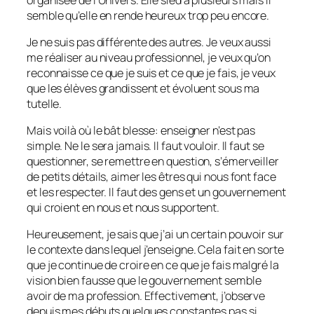
semble qu’elle en rende heureux trop peu encore.
Je ne suis pas différente des autres. Je veux aussi
me réaliser au niveau professionnel, je veux qu’on
reconnaisse ce que je suis et ce que je fais, je veux
que les élèves grandissent et évoluent sous ma
tutelle.
Mais voilà où le bât blesse: enseigner n’est pas
simple. Ne le sera jamais. Il faut vouloir. Il faut se
questionner, se remettre en question, s’émerveiller
de petits détails, aimer les êtres qui nous font face
et les respecter. Il faut des gens et un gouvernement
qui croient en nous et nous supportent.
Heureusement, je sais que j’ai un certain pouvoir sur
le contexte dans lequel j’enseigne. Cela fait en sorte
que je continue de croire en ce que je fais malgré la
vision bien fausse que le gouvernement semble
avoir de ma profession. Effectivement, j’observe
depuis mes débuts quelques constantes pas si