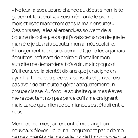
« Ne leur laisse aucune chance au début sinon ils te
goberont tout cru! », « Sois méchante le premier
mois et ils te mangeront dans la main ensuite! »…
Ces phrases, je les ai entendues souvent de la
bouche de collègues à qui j’avais demandé de quelle
manière je devrais débuter mon année scolaire.
Étrangement (et heureusement!), je ne les ai jamais
écoutées, refusant de croire qu’installer mon
autorité me demanderait d’avoir un air grognon!
D’ailleurs, voilà bientôt dix ans que j’enseigne en
ayant fait fi de ces précieux conseils et je ne crois
pas avoir de difficulté à gérer adéquatement un
groupe classe. Au fond, je souhaite que mes élèves
me respectent non pas parce qu’ils me craignent
mais parce qu’un lien de confiance s’est établi entre
nous.
Mercredi dernier, j’ai rencontré mes vingt-six
nouveaux élèves! Je leur ai longuement parlé de moi,
de mes intérêts, de mes valeurs, de l’importance que