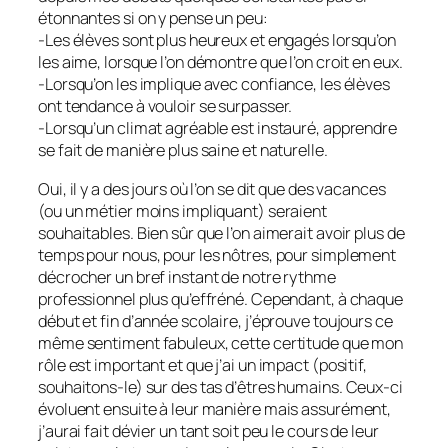
étonnantes si on y pense un peu:
-Les élèves sont plus heureux et engagés lorsqu’on
les aime, lorsque l’on démontre que l’on croit en eux.
-Lorsqu’on les implique avec confiance, les élèves
ont tendance à vouloir se surpasser.
-Lorsqu’un climat agréable est instauré, apprendre
se fait de manière plus saine et naturelle.
Oui, il y a des jours où l’on se dit que des vacances
(ou un métier moins impliquant) seraient
souhaitables. Bien sûr que l’on aimerait avoir plus de
temps pour nous, pour les nôtres, pour simplement
décrocher un bref instant de notre rythme
professionnel plus qu’effréné. Cependant, à chaque
début et fin d’année scolaire, j’éprouve toujours ce
même sentiment fabuleux, cette certitude que mon
rôle est important et que j’ai un impact (positif,
souhaitons-le) sur des tas d’êtres humains. Ceux-ci
évoluent ensuite à leur manière mais assurément,
j’aurai fait dévier un tant soit peu le cours de leur