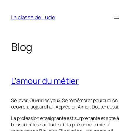
Aller
au
La classe de Lucie
contenu
Blog
L’amour du métier
Se lever. Ouvrir les yeux. Se remémorer pourquoi on
œuvrera aujourd’hui. Apprécier. Aimer. Douter aussi.
La profession enseignante est surprenante et apte à
bousculer les habitudes de la personne la mieux
organisée de l’Univers. Elle sied à plusieurs mais il