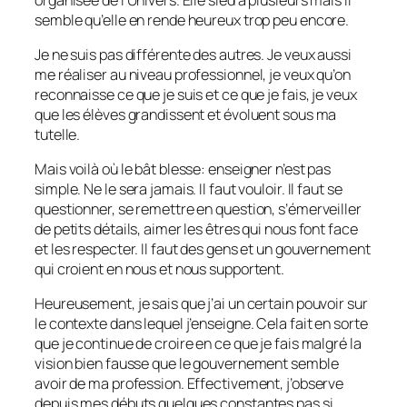
semble qu’elle en rende heureux trop peu encore.
Je ne suis pas différente des autres. Je veux aussi
me réaliser au niveau professionnel, je veux qu’on
reconnaisse ce que je suis et ce que je fais, je veux
que les élèves grandissent et évoluent sous ma
tutelle.
Mais voilà où le bât blesse: enseigner n’est pas
simple. Ne le sera jamais. Il faut vouloir. Il faut se
questionner, se remettre en question, s’émerveiller
de petits détails, aimer les êtres qui nous font face
et les respecter. Il faut des gens et un gouvernement
qui croient en nous et nous supportent.
Heureusement, je sais que j’ai un certain pouvoir sur
le contexte dans lequel j’enseigne. Cela fait en sorte
que je continue de croire en ce que je fais malgré la
vision bien fausse que le gouvernement semble
avoir de ma profession. Effectivement, j’observe
depuis mes débuts quelques constantes pas si