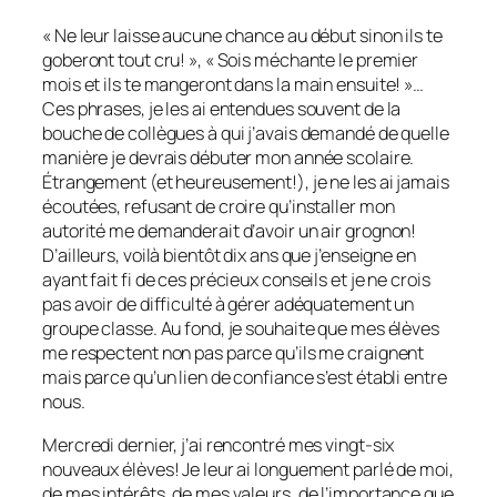
« Ne leur laisse aucune chance au début sinon ils te
goberont tout cru! », « Sois méchante le premier
mois et ils te mangeront dans la main ensuite! »…
Ces phrases, je les ai entendues souvent de la
bouche de collègues à qui j’avais demandé de quelle
manière je devrais débuter mon année scolaire.
Étrangement (et heureusement!), je ne les ai jamais
écoutées, refusant de croire qu’installer mon
autorité me demanderait d’avoir un air grognon!
D’ailleurs, voilà bientôt dix ans que j’enseigne en
ayant fait fi de ces précieux conseils et je ne crois
pas avoir de difficulté à gérer adéquatement un
groupe classe. Au fond, je souhaite que mes élèves
me respectent non pas parce qu’ils me craignent
mais parce qu’un lien de confiance s’est établi entre
nous.
Mercredi dernier, j’ai rencontré mes vingt-six
nouveaux élèves! Je leur ai longuement parlé de moi,
de mes intérêts, de mes valeurs, de l’importance que