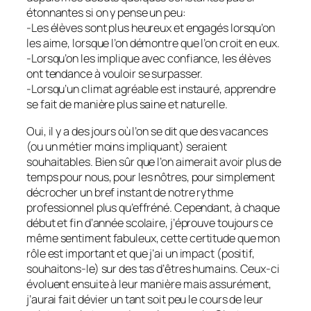
étonnantes si on y pense un peu:
-Les élèves sont plus heureux et engagés lorsqu’on
les aime, lorsque l’on démontre que l’on croit en eux.
-Lorsqu’on les implique avec confiance, les élèves
ont tendance à vouloir se surpasser.
-Lorsqu’un climat agréable est instauré, apprendre
se fait de manière plus saine et naturelle.
Oui, il y a des jours où l’on se dit que des vacances
(ou un métier moins impliquant) seraient
souhaitables. Bien sûr que l’on aimerait avoir plus de
temps pour nous, pour les nôtres, pour simplement
décrocher un bref instant de notre rythme
professionnel plus qu’effréné. Cependant, à chaque
début et fin d’année scolaire, j’éprouve toujours ce
même sentiment fabuleux, cette certitude que mon
rôle est important et que j’ai un impact (positif,
souhaitons-le) sur des tas d’êtres humains. Ceux-ci
évoluent ensuite à leur manière mais assurément,
j’aurai fait dévier un tant soit peu le cours de leur