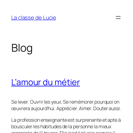
Aller
au
La classe de Lucie
contenu
Blog
L’amour du métier
Se lever. Ouvrir les yeux. Se remémorer pourquoi on
œuvrera aujourd’hui. Apprécier. Aimer. Douter aussi.
La profession enseignante est surprenante et apte à
bousculer les habitudes de la personne la mieux
organisée de l’Univers. Elle sied à plusieurs mais il