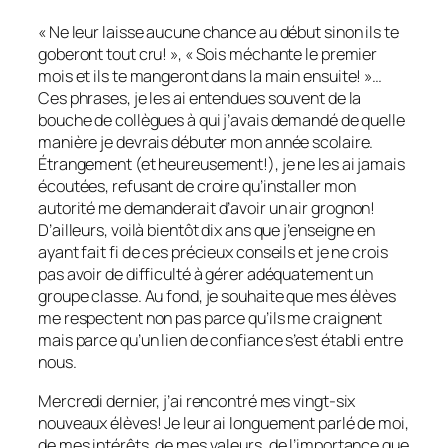
« Ne leur laisse aucune chance au début sinon ils te
goberont tout cru! », « Sois méchante le premier
mois et ils te mangeront dans la main ensuite! »…
Ces phrases, je les ai entendues souvent de la
bouche de collègues à qui j’avais demandé de quelle
manière je devrais débuter mon année scolaire.
Étrangement (et heureusement!), je ne les ai jamais
écoutées, refusant de croire qu’installer mon
autorité me demanderait d’avoir un air grognon!
D’ailleurs, voilà bientôt dix ans que j’enseigne en
ayant fait fi de ces précieux conseils et je ne crois
pas avoir de difficulté à gérer adéquatement un
groupe classe. Au fond, je souhaite que mes élèves
me respectent non pas parce qu’ils me craignent
mais parce qu’un lien de confiance s’est établi entre
nous.
Mercredi dernier, j’ai rencontré mes vingt-six
nouveaux élèves! Je leur ai longuement parlé de moi,
de mes intérêts, de mes valeurs, de l’importance que