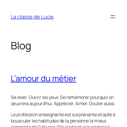
Aller
au
La classe de Lucie
contenu
Blog
L’amour du métier
Se lever. Ouvrir les yeux. Se remémorer pourquoi on
œuvrera aujourd’hui. Apprécier. Aimer. Douter aussi.
La profession enseignante est surprenante et apte à
bousculer les habitudes de la personne la mieux
organisée de l’Univers. Elle sied à plusieurs mais il