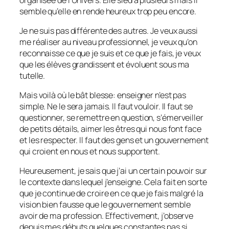
semble qu’elle en rende heureux trop peu encore.
Je ne suis pas différente des autres. Je veux aussi
me réaliser au niveau professionnel, je veux qu’on
reconnaisse ce que je suis et ce que je fais, je veux
que les élèves grandissent et évoluent sous ma
tutelle.
Mais voilà où le bât blesse: enseigner n’est pas
simple. Ne le sera jamais. Il faut vouloir. Il faut se
questionner, se remettre en question, s’émerveiller
de petits détails, aimer les êtres qui nous font face
et les respecter. Il faut des gens et un gouvernement
qui croient en nous et nous supportent.
Heureusement, je sais que j’ai un certain pouvoir sur
le contexte dans lequel j’enseigne. Cela fait en sorte
que je continue de croire en ce que je fais malgré la
vision bien fausse que le gouvernement semble
avoir de ma profession. Effectivement, j’observe
depuis mes débuts quelques constantes pas si