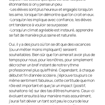
étonnantes si on y pense un peu:
-Les élèves sont plus heureux et engagés lorsqu’on
les aime, lorsque l’on démontre que l’on croit en eux.
-Lorsqu’on les implique avec confiance, les élèves
ont tendance à vouloir se surpasser.
-Lorsqu’un climat agréable est instauré, apprendre
se fait de manière plus saine et naturelle.
Oui, il y a des jours où l’on se dit que des vacances
(ou un métier moins impliquant) seraient
souhaitables. Bien sûr que l’on aimerait avoir plus de
temps pour nous, pour les nôtres, pour simplement
décrocher un bref instant de notre rythme
professionnel plus qu’effréné. Cependant, à chaque
début et fin d’année scolaire, j’éprouve toujours ce
même sentiment fabuleux, cette certitude que mon
rôle est important et que j’ai un impact (positif,
souhaitons-le) sur des tas d’êtres humains. Ceux-ci
évoluent ensuite à leur manière mais assurément,
j’aurai fait dévier un tant soit peu le cours de leur