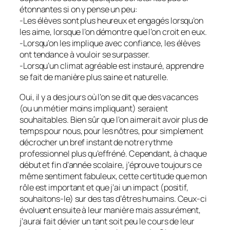
étonnantes si on y pense un peu:
-Les élèves sont plus heureux et engagés lorsqu’on
les aime, lorsque l’on démontre que l’on croit en eux.
-Lorsqu’on les implique avec confiance, les élèves
ont tendance à vouloir se surpasser.
-Lorsqu’un climat agréable est instauré, apprendre
se fait de manière plus saine et naturelle.
Oui, il y a des jours où l’on se dit que des vacances
(ou un métier moins impliquant) seraient
souhaitables. Bien sûr que l’on aimerait avoir plus de
temps pour nous, pour les nôtres, pour simplement
décrocher un bref instant de notre rythme
professionnel plus qu’effréné. Cependant, à chaque
début et fin d’année scolaire, j’éprouve toujours ce
même sentiment fabuleux, cette certitude que mon
rôle est important et que j’ai un impact (positif,
souhaitons-le) sur des tas d’êtres humains. Ceux-ci
évoluent ensuite à leur manière mais assurément,
j’aurai fait dévier un tant soit peu le cours de leur