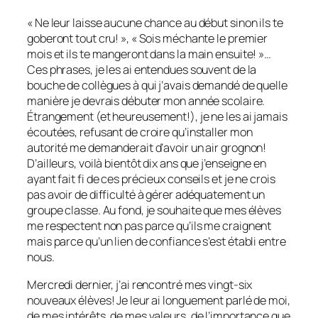
« Ne leur laisse aucune chance au début sinon ils te
goberont tout cru! », « Sois méchante le premier
mois et ils te mangeront dans la main ensuite! »…
Ces phrases, je les ai entendues souvent de la
bouche de collègues à qui j’avais demandé de quelle
manière je devrais débuter mon année scolaire.
Étrangement (et heureusement!), je ne les ai jamais
écoutées, refusant de croire qu’installer mon
autorité me demanderait d’avoir un air grognon!
D’ailleurs, voilà bientôt dix ans que j’enseigne en
ayant fait fi de ces précieux conseils et je ne crois
pas avoir de difficulté à gérer adéquatement un
groupe classe. Au fond, je souhaite que mes élèves
me respectent non pas parce qu’ils me craignent
mais parce qu’un lien de confiance s’est établi entre
nous.
Mercredi dernier, j’ai rencontré mes vingt-six
nouveaux élèves! Je leur ai longuement parlé de moi,
de mes intérêts, de mes valeurs, de l’importance que