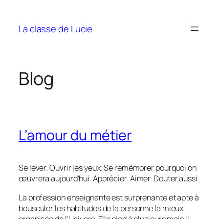
Aller
au
La classe de Lucie
contenu
Blog
L’amour du métier
Se lever. Ouvrir les yeux. Se remémorer pourquoi on
œuvrera aujourd’hui. Apprécier. Aimer. Douter aussi.
La profession enseignante est surprenante et apte à
bousculer les habitudes de la personne la mieux
organisée de l’Univers. Elle sied à plusieurs mais il