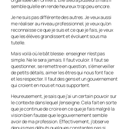
semble qu’elle en rende heureux trop peu encore.
Je ne suis pas différente des autres. Je veux aussi
me réaliser au niveau professionnel, je veux qu’on
reconnaisse ce que je suis et ce que je fais, je veux
que les élèves grandissent et évoluent sous ma
tutelle.
Mais voilà où le bât blesse: enseigner n’est pas
simple. Ne le sera jamais. Il faut vouloir. Il faut se
questionner, se remettre en question, s’émerveiller
de petits détails, aimer les êtres qui nous font face
et les respecter. Il faut des gens et un gouvernement
qui croient en nous et nous supportent.
Heureusement, je sais que j’ai un certain pouvoir sur
le contexte dans lequel j’enseigne. Cela fait en sorte
que je continue de croire en ce que je fais malgré la
vision bien fausse que le gouvernement semble
avoir de ma profession. Effectivement, j’observe
depuis mes débuts quelques constantes pas si