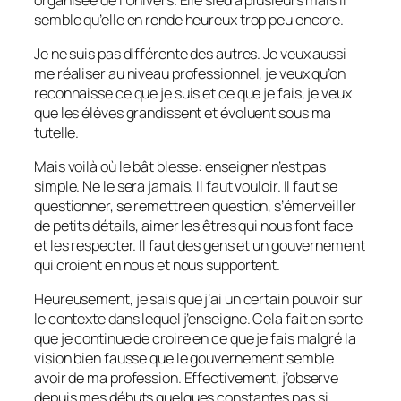
semble qu’elle en rende heureux trop peu encore.
Je ne suis pas différente des autres. Je veux aussi
me réaliser au niveau professionnel, je veux qu’on
reconnaisse ce que je suis et ce que je fais, je veux
que les élèves grandissent et évoluent sous ma
tutelle.
Mais voilà où le bât blesse: enseigner n’est pas
simple. Ne le sera jamais. Il faut vouloir. Il faut se
questionner, se remettre en question, s’émerveiller
de petits détails, aimer les êtres qui nous font face
et les respecter. Il faut des gens et un gouvernement
qui croient en nous et nous supportent.
Heureusement, je sais que j’ai un certain pouvoir sur
le contexte dans lequel j’enseigne. Cela fait en sorte
que je continue de croire en ce que je fais malgré la
vision bien fausse que le gouvernement semble
avoir de ma profession. Effectivement, j’observe
depuis mes débuts quelques constantes pas si