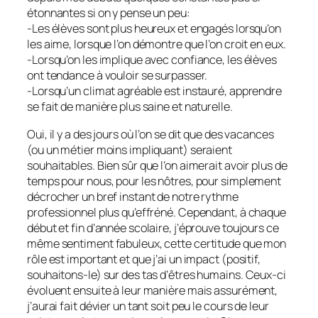
étonnantes si on y pense un peu:
-Les élèves sont plus heureux et engagés lorsqu’on
les aime, lorsque l’on démontre que l’on croit en eux.
-Lorsqu’on les implique avec confiance, les élèves
ont tendance à vouloir se surpasser.
-Lorsqu’un climat agréable est instauré, apprendre
se fait de manière plus saine et naturelle.
Oui, il y a des jours où l’on se dit que des vacances
(ou un métier moins impliquant) seraient
souhaitables. Bien sûr que l’on aimerait avoir plus de
temps pour nous, pour les nôtres, pour simplement
décrocher un bref instant de notre rythme
professionnel plus qu’effréné. Cependant, à chaque
début et fin d’année scolaire, j’éprouve toujours ce
même sentiment fabuleux, cette certitude que mon
rôle est important et que j’ai un impact (positif,
souhaitons-le) sur des tas d’êtres humains. Ceux-ci
évoluent ensuite à leur manière mais assurément,
j’aurai fait dévier un tant soit peu le cours de leur