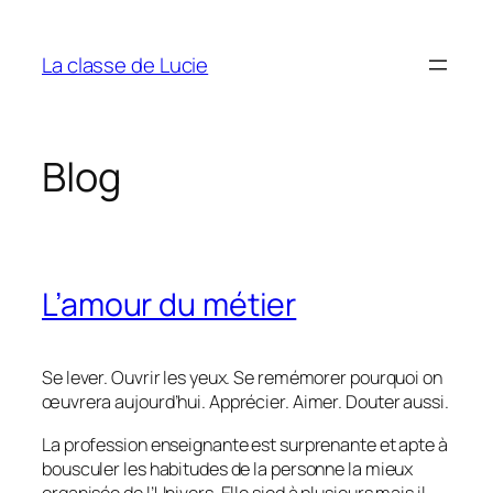
Aller
au
La classe de Lucie
contenu
Blog
L’amour du métier
Se lever. Ouvrir les yeux. Se remémorer pourquoi on
œuvrera aujourd’hui. Apprécier. Aimer. Douter aussi.
La profession enseignante est surprenante et apte à
bousculer les habitudes de la personne la mieux
organisée de l’Univers. Elle sied à plusieurs mais il