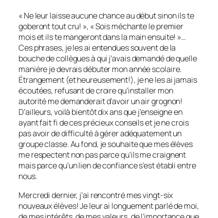
« Ne leur laisse aucune chance au début sinon ils te
goberont tout cru! », « Sois méchante le premier
mois et ils te mangeront dans la main ensuite! »…
Ces phrases, je les ai entendues souvent de la
bouche de collègues à qui j’avais demandé de quelle
manière je devrais débuter mon année scolaire.
Étrangement (et heureusement!), je ne les ai jamais
écoutées, refusant de croire qu’installer mon
autorité me demanderait d’avoir un air grognon!
D’ailleurs, voilà bientôt dix ans que j’enseigne en
ayant fait fi de ces précieux conseils et je ne crois
pas avoir de difficulté à gérer adéquatement un
groupe classe. Au fond, je souhaite que mes élèves
me respectent non pas parce qu’ils me craignent
mais parce qu’un lien de confiance s’est établi entre
nous.
Mercredi dernier, j’ai rencontré mes vingt-six
nouveaux élèves! Je leur ai longuement parlé de moi,
de mes intérêts, de mes valeurs, de l’importance que