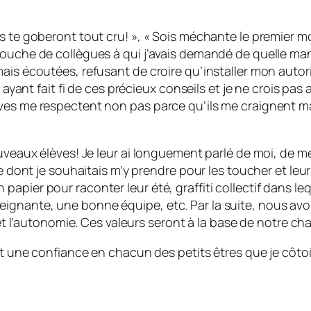
s te goberont tout cru! », « Sois méchante le premier mo
bouche de collègues à qui j’avais demandé de quelle man
mais écoutées, refusant de croire qu’installer mon autor
n ayant fait fi de ces précieux conseils et je ne crois pa
ves me respectent non pas parce qu’ils me craignent mai
ouveaux élèves! Je leur ai longuement parlé de moi, de m
re dont je souhaitais m’y prendre pour les toucher et leur
pier pour raconter leur été, graffiti collectif dans leq
gnante, une bonne équipe, etc. Par la suite, nous avons
 et l’autonomie. Ces valeurs seront à la base de notre ch
 et une confiance en chacun des petits êtres que je côt