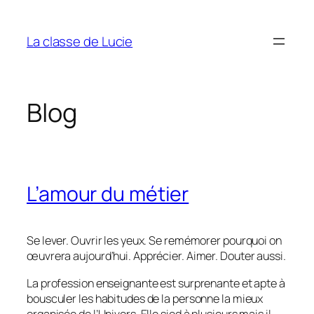
Aller
au
La classe de Lucie
contenu
Blog
L’amour du métier
Se lever. Ouvrir les yeux. Se remémorer pourquoi on
œuvrera aujourd’hui. Apprécier. Aimer. Douter aussi.
La profession enseignante est surprenante et apte à
bousculer les habitudes de la personne la mieux
organisée de l’Univers. Elle sied à plusieurs mais il