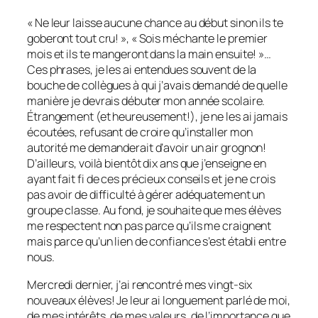
« Ne leur laisse aucune chance au début sinon ils te
goberont tout cru! », « Sois méchante le premier
mois et ils te mangeront dans la main ensuite! »…
Ces phrases, je les ai entendues souvent de la
bouche de collègues à qui j’avais demandé de quelle
manière je devrais débuter mon année scolaire.
Étrangement (et heureusement!), je ne les ai jamais
écoutées, refusant de croire qu’installer mon
autorité me demanderait d’avoir un air grognon!
D’ailleurs, voilà bientôt dix ans que j’enseigne en
ayant fait fi de ces précieux conseils et je ne crois
pas avoir de difficulté à gérer adéquatement un
groupe classe. Au fond, je souhaite que mes élèves
me respectent non pas parce qu’ils me craignent
mais parce qu’un lien de confiance s’est établi entre
nous.
Mercredi dernier, j’ai rencontré mes vingt-six
nouveaux élèves! Je leur ai longuement parlé de moi,
de mes intérêts, de mes valeurs, de l’importance que