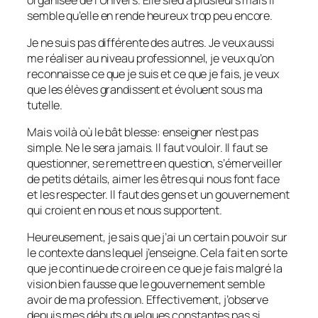
semble qu’elle en rende heureux trop peu encore.
Je ne suis pas différente des autres. Je veux aussi
me réaliser au niveau professionnel, je veux qu’on
reconnaisse ce que je suis et ce que je fais, je veux
que les élèves grandissent et évoluent sous ma
tutelle.
Mais voilà où le bât blesse: enseigner n’est pas
simple. Ne le sera jamais. Il faut vouloir. Il faut se
questionner, se remettre en question, s’émerveiller
de petits détails, aimer les êtres qui nous font face
et les respecter. Il faut des gens et un gouvernement
qui croient en nous et nous supportent.
Heureusement, je sais que j’ai un certain pouvoir sur
le contexte dans lequel j’enseigne. Cela fait en sorte
que je continue de croire en ce que je fais malgré la
vision bien fausse que le gouvernement semble
avoir de ma profession. Effectivement, j’observe
depuis mes débuts quelques constantes pas si