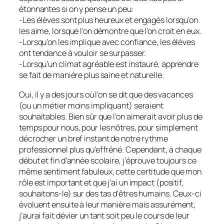
étonnantes si on y pense un peu:
-Les élèves sont plus heureux et engagés lorsqu’on
les aime, lorsque l’on démontre que l’on croit en eux.
-Lorsqu’on les implique avec confiance, les élèves
ont tendance à vouloir se surpasser.
-Lorsqu’un climat agréable est instauré, apprendre
se fait de manière plus saine et naturelle.
Oui, il y a des jours où l’on se dit que des vacances
(ou un métier moins impliquant) seraient
souhaitables. Bien sûr que l’on aimerait avoir plus de
temps pour nous, pour les nôtres, pour simplement
décrocher un bref instant de notre rythme
professionnel plus qu’effréné. Cependant, à chaque
début et fin d’année scolaire, j’éprouve toujours ce
même sentiment fabuleux, cette certitude que mon
rôle est important et que j’ai un impact (positif,
souhaitons-le) sur des tas d’êtres humains. Ceux-ci
évoluent ensuite à leur manière mais assurément,
j’aurai fait dévier un tant soit peu le cours de leur